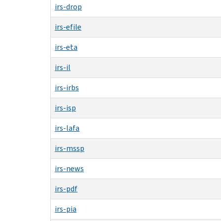
irs-drop
irs-efile
irs-eta
irs-il
irs-irbs
irs-isp
irs-lafa
irs-mssp
irs-news
irs-pdf
irs-pia