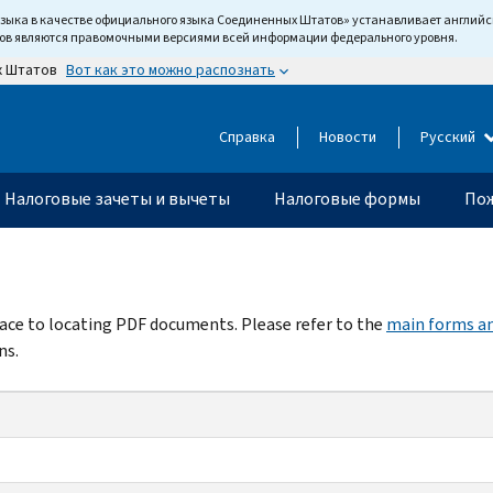
языка в качестве официального языка Соединенных Штатов» устанавливает англи
тов являются правомочными версиями всей информации федерального уровня.
Вот как это можно распознать
х Штатов
Справка
Новости
Русский
Налоговые зачеты и вычеты
Налоговые формы
Пож
rface to locating PDF documents. Please refer to the
main forms an
ns.