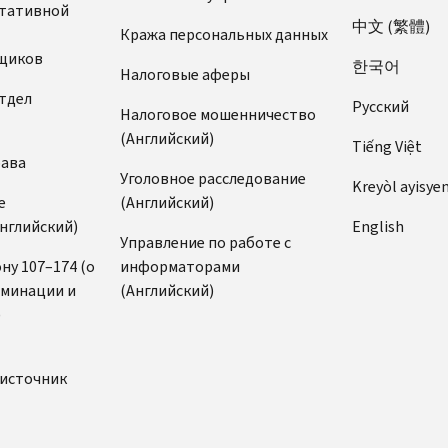
ьтативной
中文 (繁體)
Кража персональных данных
щиков
한국어
Налоговые аферы
тдел
Pусский
Налоговое мошенничество
(Английский)
Tiếng Việt
рава
Уголовное расследование
Kreyòl ayisye
е
(Английский)
нглийский)
English
Управление по работе с
ну 107–174 (о
информаторами
иминации и
(Английский)
)
источник