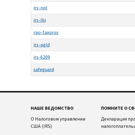
irs-npl
irs-lbi
rpo-taxpros
irs-pgld
irs-6209
safeguard
НАШЕ ВЕДОМСТВО
ПОМНИТЕ О СВ
О Налоговом управлении
Декларация пр
США (IRS)
налогоплатель