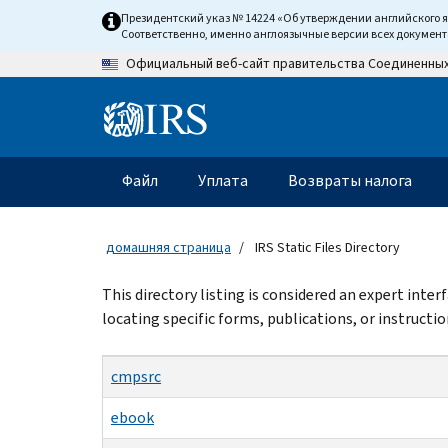
Skip
Президентский указ № 14224 «Об утверждении английского 
to
Соответственно, именно англоязычные версии всех докумен
main
Официальный веб-сайт правительства Соединенны
content
Information
Menu
Файл
Уплата
Возвраты налога
Главное
меню
домашняя страница
IRS Static Files Directory
Beginning
This directory listing is considered an expert inte
of
locating specific forms, publications, or instructio
main
content
cmpsrc
ebook