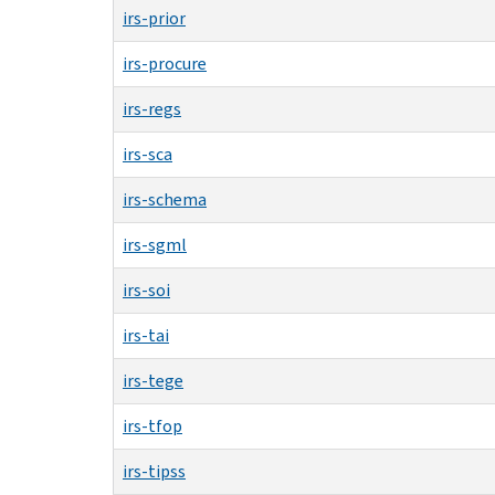
irs-prior
irs-procure
irs-regs
irs-sca
irs-schema
irs-sgml
irs-soi
irs-tai
irs-tege
irs-tfop
irs-tipss