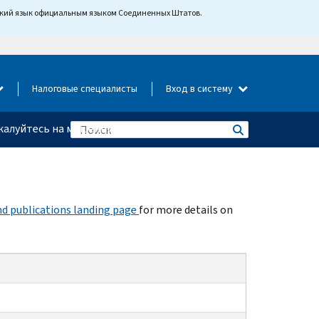
йский язык официальным языком Соединенных Штатов.
Налоговые специалисты
Вход в систему
алуйтесь на мошенничество
d publications landing page
for more details on