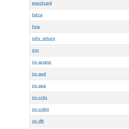
epostcard
fatca
foia
info_return
irm
irs-access
irs-aod
irs-apa
irs-ccbs
irs-ccdm
irs-dft