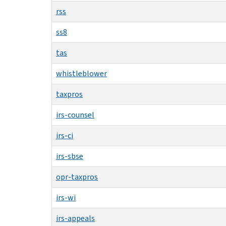
rss
ss8
tas
whistleblower
taxpros
irs-counsel
irs-ci
irs-sbse
opr-taxpros
irs-wi
irs-appeals