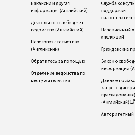
Вакансии и другая
Служба консул
информация (Английский)
поддержки
налогоплатель
Деятельность и бюджет
ведомства (Английский)
Независимый о
апелляций
Налоговая статистика
(Английский)
Гражданские п
Обратитесь за помощью
Закон о свобод
информации (А
Отделение ведомства по
месту жительства
Данные по Зако
запрете дискр
преследования
(Английский)
Авторитетный 