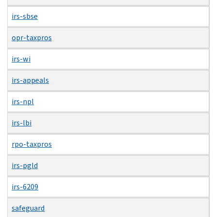
irs-sbse
opr-taxpros
irs-wi
irs-appeals
irs-npl
irs-lbi
rpo-taxpros
irs-pgld
irs-6209
safeguard