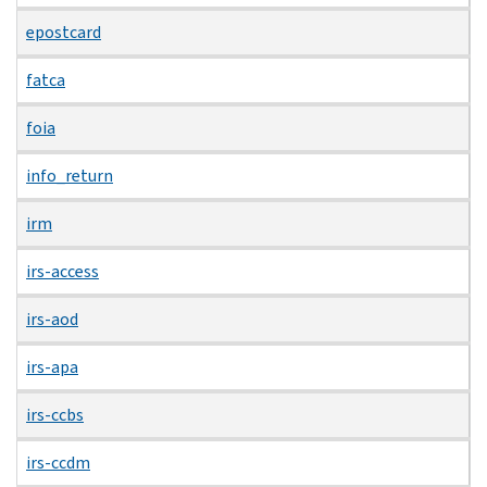
epostcard
fatca
foia
info_return
irm
irs-access
irs-aod
irs-apa
irs-ccbs
irs-ccdm