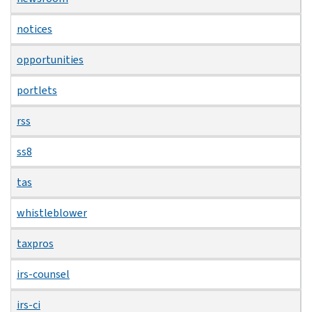
notices
opportunities
portlets
rss
ss8
tas
whistleblower
taxpros
irs-counsel
irs-ci