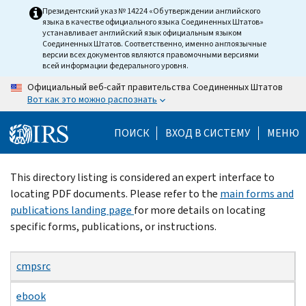
Skip
Президентский указ № 14224 «Об утверждении английского
языка в качестве официального языка Соединенных Штатов»
to
устанавливает английский язык официальным языком
main
Соединенных Штатов. Соответственно, именно англоязычные
версии всех документов являются правомочными версиями
content
всей информации федерального уровня.
Официальный веб-сайт правительства Соединенных Штатов
Вот как это можно распознать
ПОИСК
ВХОД В СИСТЕМУ
МЕНЮ
Beginning
This directory listing is considered an expert interface to
of
locating PDF documents. Please refer to the
main forms and
main
publications landing page
for more details on locating
content
specific forms, publications, or instructions.
cmpsrc
ebook