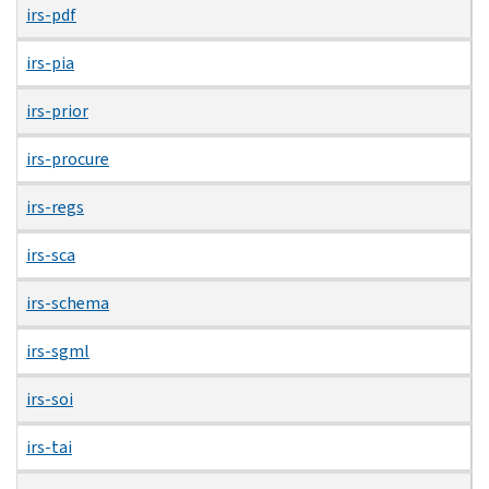
irs-pdf
irs-pia
irs-prior
irs-procure
irs-regs
irs-sca
irs-schema
irs-sgml
irs-soi
irs-tai