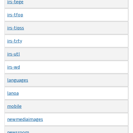
irs-tege
irs-tfop
irs-tipss
irs-trty
irs-utl
irs-wd
languages
lanoa
mobile
newmediaimages
newsroom