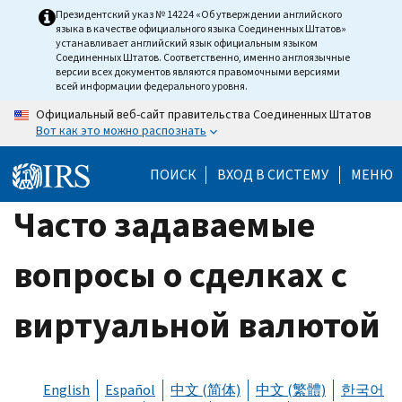
Skip
Президентский указ № 14224 «Об утверждении английского
языка в качестве официального языка Соединенных Штатов»
to
устанавливает английский язык официальным языком
main
Соединенных Штатов. Соответственно, именно англоязычные
версии всех документов являются правомочными версиями
content
всей информации федерального уровня.
Официальный веб-сайт правительства Соединенных Штатов
Вот как это можно распознать
ПОИСК
ВХОД В СИСТЕМУ
МЕНЮ
Часто задаваемые
вопросы о сделках с
виртуальной валютой
English
Español
中文 (简体)
中文 (繁體)
한국어