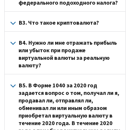
федерального подоходного налога?
–
это
цифровое
О2.
В3. Что такое криптовалюта?
представление
Для
стоимости,
целей
О3.
отличное
федерального
В4. Нужно ли мне отражать прибыль
Криптовалюта
от
подоходного
или убыток при продаже
–
представления
налога
виртуальной валюты за реальную
это
доллара
виртуальная
валюту?
вид
США
валюта
виртуальной
или
считается
валюты,
иностранной
имуществом.
О4.
В5. В Форме 1040 за 2020 год
использующий
валюты
Это
Да.
задается вопрос о том, получал ли я,
криптографию
(реальной
означает,
При
продавал ли, отправлял ли,
для
валюты),
что
продаже
обменивал ли или иным образом
обеспечения
которое
к
виртуальной
безопасности
приобретал виртуальную валюту в
функционирует
операциям
валюты
транзакций,
как
с
вы
течение 2020 года. В течение 2020
которые
расчетная
виртуальной
должны