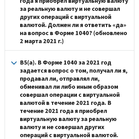
года я приобрел виртуальную валюту
в
единица,
валютой
учитывать
за реальную валюту и не совершал
цифровом
средство
применяются
прибыль
других операций с виртуальной
виде
сохранения
общие
или
валютой. Должен ли я ответить «да»
записываются
стоимости
налоговые
убыток
на вопрос в Форме 1040? (обновлено
в
и
правила,
от
2 марта 2021 г.)
распределенный
средство
действующие
продажи,
реестр,
расчетов.
для
с
О5.
например
Некоторые
операций
учетом
В5(a). В Форме 1040 за 2021 год
Нет.
в
виртуальные
с
ограничений
задается вопрос о том, получал ли я,
Если
блокчейн.
валюты
имуществом.
на
продавал ли, отправлял ли,
единственными
Транзакция
являются
Более
вычет
обменивал ли либо иным образом
вашими
с
конвертируемыми,
подробную
капитальных
совершал операции с виртуальной
операциями
криптовалютой,
что
информацию
убытков.
с
валютой в течение 2021 года. В
которая
означает,
о
Более
виртуальной
записывается
течение 2021 года я приобрел
что
налогообложении
подробную
валютой
в
они
виртуальную валюту за реальную
виртуальной
информацию
в
распределенный
имеют
валюты
о
валюту и не совершал других
течение
реестр,
эквивалентную
см.
капитальных
операций с виртуальной валютой.