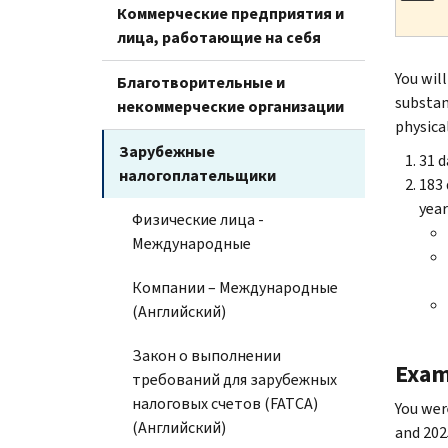
Коммерческие предприятия и
лица, работающие на себя
You wil
Благотворительные и
substan
некоммерческие организации
physical
Зарубежные
31 d
налогоплательщики
183 
year
Физические лица -
Международные
Компании – Международные
(Английский)
Закон о выполнении
Exam
требований для зарубежных
налоговых счетов (FATCA)
You were
(Английский)
and 202