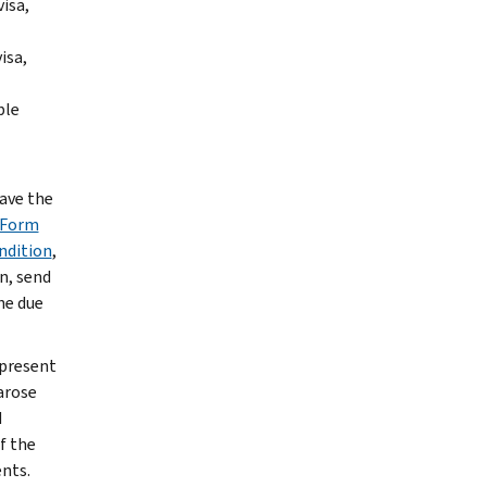
visa,
isa,
ble
ave the
Form
ndition
,
n, send
he due
 present
 arose
d
f the
nts.