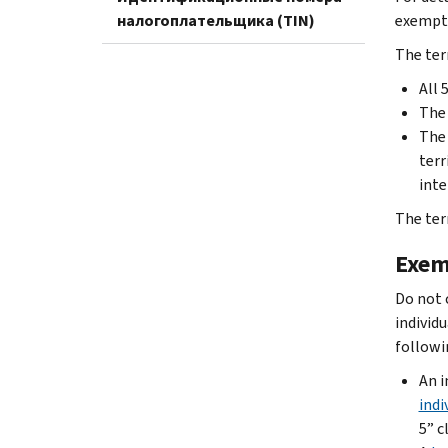
налогоплательщика (TIN)
exempt 
The ter
All 
The 
The 
terr
inte
The term
Exem
Do not 
individ
followi
An i
indi
5
” c