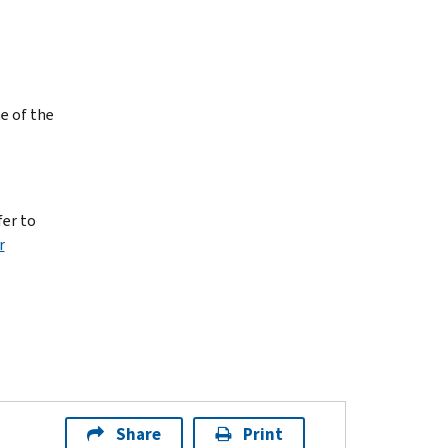
ne of the
fer to
r
Share
Print