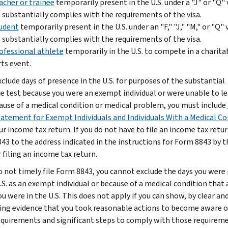
acher or trainee
temporarily present in the U.S. under a "J" or "Q" 
substantially complies with the requirements of the visa.
udent
temporarily present in the U.S. under an "F," "J," "M," or "Q" v
substantially complies with the requirements of the visa.
ofessional athlete
temporarily in the U.S. to compete in a charita
ts event.
xclude days of presence in the U.S. for purposes of the substantial
e test because you were an exempt individual or were unable to le
cause of a medical condition or medical problem, you must include
tatement for Exempt Individuals and Individuals With a Medical Co
r income tax return. If you do not have to file an income tax retur
43 to the address indicated in the instructions for Form 8843 by t
 filing an income tax return.
do not timely file Form 8843, you cannot exclude the days you were
.S. as an exempt individual or because of a medical condition that
u were in the U.S. This does not apply if you can show, by clear an
ing evidence that you took reasonable actions to become aware o
requirements and significant steps to comply with those requireme