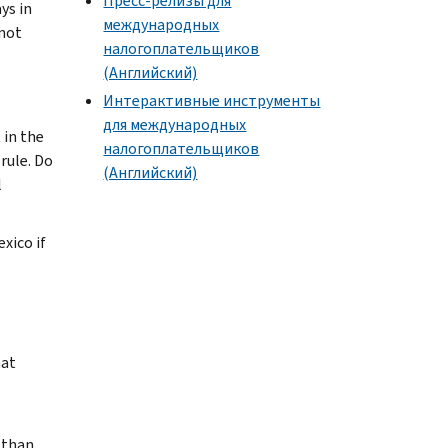
Пресс-релизы для
ys in
международных
 not
налогоплательщиков
(Английский)
Интерактивные инструменты
для международных
 in the
налогоплательщиков
rule. Do
(Английский)
l
xico if
hat
 than