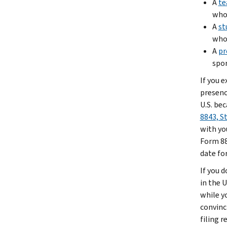
A
te
who 
A
st
who 
A
pr
spor
If you e
presenc
U.S. be
8843, S
with you
Form 88
date for
If you 
in the U
while yo
convinc
filing 