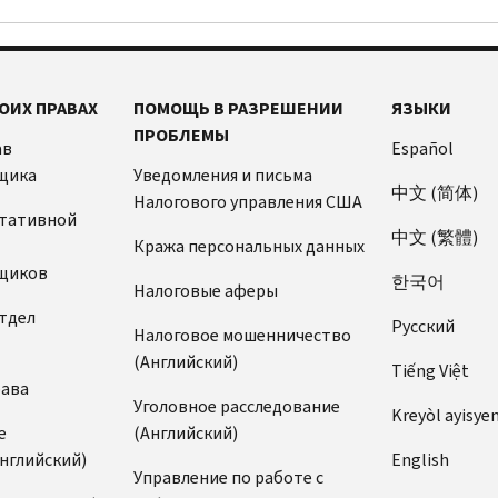
ОИХ ПРАВАХ
ПОМОЩЬ В РАЗРЕШЕНИИ
ЯЗЫКИ
ПРОБЛЕМЫ
ав
Español
щика
Уведомления и письма
中文 (简体)
Налогового управления США
ьтативной
中文 (繁體)
Кража персональных данных
щиков
한국어
Налоговые аферы
тдел
Pусский
Налоговое мошенничество
(Английский)
Tiếng Việt
рава
Уголовное расследование
Kreyòl ayisye
е
(Английский)
нглийский)
English
Управление по работе с