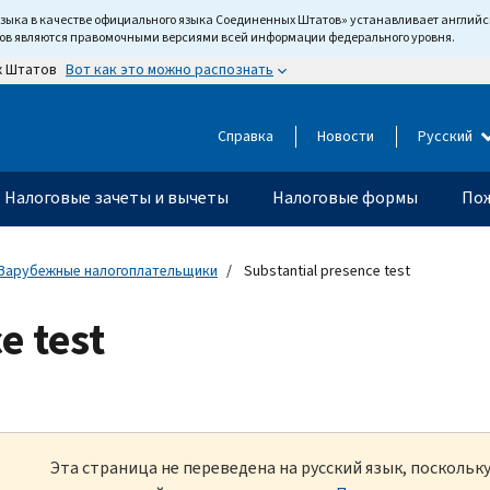
языка в качестве официального языка Соединенных Штатов» устанавливает англи
тов являются правомочными версиями всей информации федерального уровня.
Вот как это можно распознать
х Штатов
Справка
Новости
Русский
Налоговые зачеты и вычеты
Налоговые формы
Пож
Зарубежные налогоплательщики
Substantial presence test
e test
Эта страница не переведена на русский язык, посколь