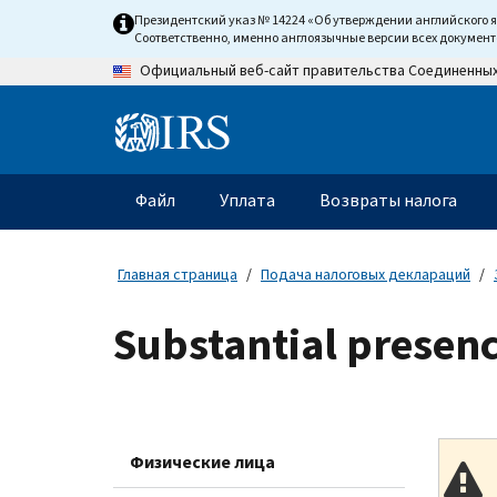
Skip
Президентский указ № 14224 «Об утверждении английского 
to
Соответственно, именно англоязычные версии всех докумен
main
Официальный веб-сайт правительства Соединенны
content
Information
Menu
Файл
Уплата
Возвраты налога
Главное
меню
Главная страница
Подача налоговых деклараций
Substantial presenc
Физические лица