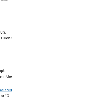
U.S.
ts under
mpt
e in the
related
 or “
G-