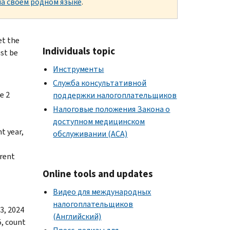
а своем родном языке
.
et the
Individuals topic
ust be
Инструменты
Служба консультативной
e 2
поддержки налогоплательщиков
Налоговые положения Закона о
доступном медицинском
t year,
обслуживании (АСА)
rrent
Online tools and updates
Видео для международных
налогоплательщиков
23, 2024
(Английский)
5, count