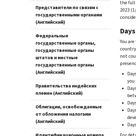
the full
Представители по связям с
2023 (1/
государственными органами
conside
(Английский)
Days 
Федеральные
You are 
государственные органы,
country,
государственные органы
not cou
штатов и местные
presenc
государственные органы
(Английский)
Days
you 
Правительства индейских
Days
племен (Английский)
betw
Days
Облигации, освобождаемые
Days
от обложения налогами
deve
(Английский)
Days
Идентификационные номера
For det