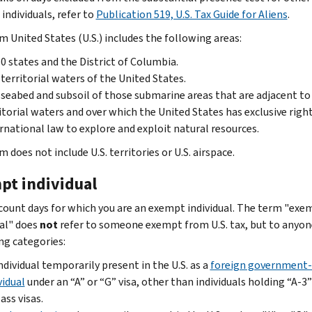
individuals, refer to
Publication 519, U.S. Tax Guide for Aliens
.
m United States (U.S.) includes the following areas:
50 states and the District of Columbia.
territorial waters of the United States.
seabed and subsoil of those submarine areas that are adjacent to 
itorial waters and over which the United States has exclusive righ
rnational law to explore and exploit natural resources.
 does not include U.S. territories or U.S. airspace.
pt individual
count days for which you are an exempt individual. The term "exe
ual" does
not
refer to someone exempt from U.S. tax, but to anyon
ng categories:
ndividual temporarily present in the U.S. as a
foreign government-
vidual
under an “
A
” or “
G
” visa, other than individuals holding “
A-3
”
lass visas.