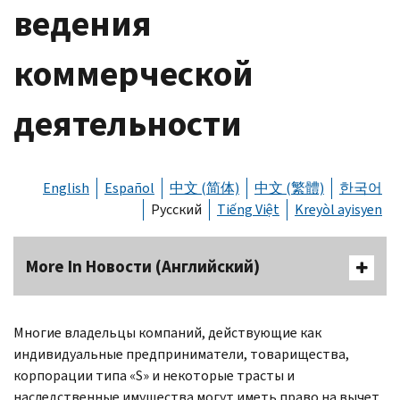
ведения
коммерческой
деятельности
English
Español
中文 (简体)
中文 (繁體)
한국어
Русский
Tiếng Việt
Kreyòl ayisyen
More In Новости (Английский)
Многие владельцы компаний, действующие как
индивидуальные предприниматели, товарищества,
корпорации типа «
S
» и некоторые трасты и
наследственные имущества могут иметь право на вычет