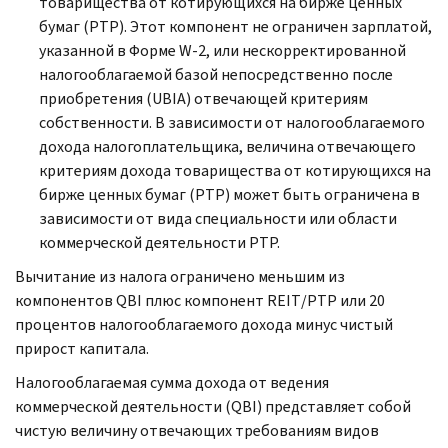
товарищества от котирующихся на бирже ценных
бумаг (
PTP
). Этот компонент не ограничен зарплатой,
указанной в Форме
W-
2, или нескорректированной
налогооблагаемой базой непосредственно после
приобретения (
UBIA
) отвечающей критериям
собственности. В зависимости от налогооблагаемого
дохода налогоплательщика, величина отвечающего
критериям дохода товарищества от котирующихся на
бирже ценных бумаг (
PTP
) может быть ограничена в
зависимости от вида специальности или области
коммерческой деятельности
PTP.
Вычитание из налога ограничено меньшим из
компонентов
QBI
плюс компонент
REIT
/
PTP
или 20
процентов налогооблагаемого дохода минус чистый
прирост капитала.
Налогооблагаемая сумма дохода от ведения
коммерческой деятельности (
QBI
) представляет собой
чистую величину отвечающих требованиям видов