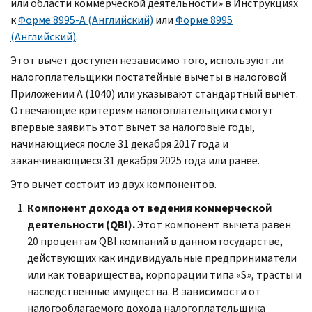
или области коммерческой деятельности» в Инструкциях
к
Форме 8995-
A
(Английский)
или
Форме 8995
(Английский)
.
Этот вычет доступен независимо того, используют ли
налогоплательщики постатейные вычеты в налоговой
Приложении
A
(1040) или указывают стандартный вычет.
Отвечающие критериям налогоплательщики смогут
впервые заявить этот вычет за налоговые годы,
начинающиеся после 31 декабря 2017 года и
заканчивающиеся 31 декабря 2025 года или ранее.
Это вычет состоит из двух компонентов.
Компонент дохода от ведения коммерческой
деятельности (
QBI
).
Этот компонент вычета равен
20 процентам
QBI
компаний в данном государстве,
действующих как индивидуальные предприниматели
или как товарищества, корпорации типа «
S
», трасты и
наследственные имущества. В зависимости от
налогооблагаемого дохода налогоплательщика