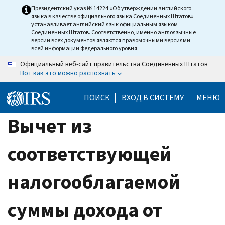
Skip
Президентский указ № 14224 «Об утверждении английского
языка в качестве официального языка Соединенных Штатов»
to
устанавливает английский язык официальным языком
main
Соединенных Штатов. Соответственно, именно англоязычные
версии всех документов являются правомочными версиями
content
всей информации федерального уровня.
Официальный веб-сайт правительства Соединенных Штатов
Вот как это можно распознать
ПОИСК
ВХОД В СИСТЕМУ
МЕНЮ
Вычет из
соответствующей
налогооблагаемой
суммы дохода от