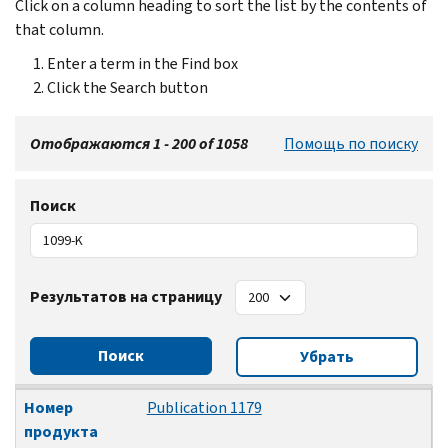
Click on a column heading to sort the list by the contents of
that column.
Enter a term in the Find box
Click the Search button
Отображаются 1 - 200 of 1058
Помощь по поиску
Поиск
Результатов на страницу
Поиск
Убрать
Номер продукта
Заголовок
Дата изменения
Номер
Publication 1179
продукта