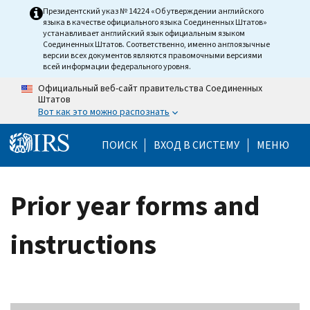
Skip to main content
Президентский указ № 14224 «Об утверждении английского
языка в качестве официального языка Соединенных Штатов»
устанавливает английский язык официальным языком
Соединенных Штатов. Соответственно, именно англоязычные
версии всех документов являются правомочными версиями
всей информации федерального уровня.
Официальный веб-сайт правительства Соединенных
Штатов
Вот как это можно распознать
Help Menu Mobile
ПОИСК
ВХОД В СИСТЕМУ
МЕНЮ
Prior year forms and
instructions