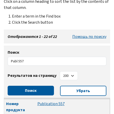
Click on a column heading to sort the list by the contents of
that column.
Enter a term in the Find box
Click the Search button
Отображаются 1 - 22 of 22
Помощь по поиску
Поиск
Результатов на страницу
Поиск
Убрать
Номер продукта
Заголовок
Дата изменения
Номер
Publication 557
продукта