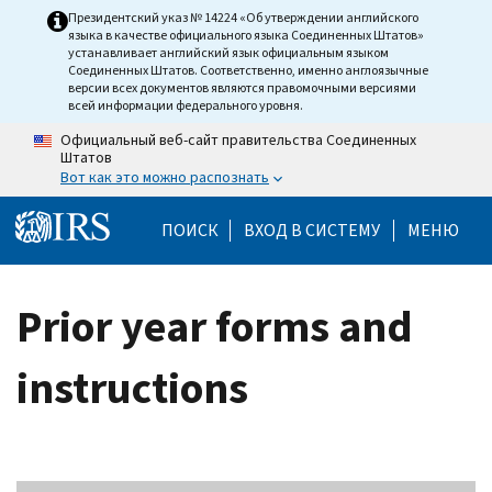
Skip to main content
Президентский указ № 14224 «Об утверждении английского
языка в качестве официального языка Соединенных Штатов»
устанавливает английский язык официальным языком
Соединенных Штатов. Соответственно, именно англоязычные
версии всех документов являются правомочными версиями
всей информации федерального уровня.
Официальный веб-сайт правительства Соединенных
Штатов
Вот как это можно распознать
Help Menu Mobile
ПОИСК
ВХОД В СИСТЕМУ
МЕНЮ
Prior year forms and
instructions