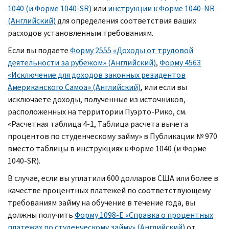
1040 (и Форме 1040-
SR
)
или
инструкции к Форме 1040-
NR
(Английский)
для определения соответствия ваших
расходов установленным требованиям.
Если вы подаете
Форму 2555 «Доходы от трудовой
деятельности за рубежом» (Английский)
,
Форму 4563
«Исключение для доходов законных резидентов
Американского Самоа» (Английский)
, или если вы
исключаете доходы, полученные из источников,
расположенных на территории Пуэрто-Рико, см.
«Расчетная таблица 4-1, Таблица расчета вычета
процентов по студенческому займу» в Публикации № 970
вместо таблицы в инструкциях к Форме 1040 (и Форме
1040-SR).
В случае, если вы уплатили 600 долларов США или более в
качестве процентных платежей по соответствующему
требованиям займу на обучение в течение года, вы
должны получить
Форму 1098-E «Справка о процентных
платежах по студенческому займу» (Английский)
от