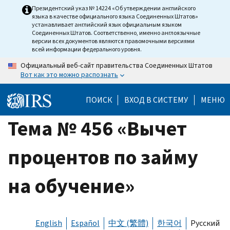
Skip
Президентский указ № 14224 «Об утверждении английского
языка в качестве официального языка Соединенных Штатов»
to
устанавливает английский язык официальным языком
main
Соединенных Штатов. Соответственно, именно англоязычные
версии всех документов являются правомочными версиями
content
всей информации федерального уровня.
Официальный веб-сайт правительства Соединенных Штатов
Вот как это можно распознать
ПОИСК
ВХОД В СИСТЕМУ
МЕНЮ
Тема № 456 «Вычет
процентов по займу
на обучение»
English
Español
中文 (繁體)
한국어
Русский