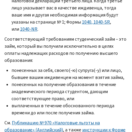
налоговой декларации третьего лица. Когда третье
лицо указывает вас в качестве иждивенца, тогда
ваше имя и другая необходимая информация будут
указаны на странице № 1; Формы
1040, 1040-SR
,
или
1040-NR
.
Соответствующий требованиям студенческий займ – это
займ, который вы получили исключительно в целях
оплаты надлежащих расходов по получению высшего
образования:
понесенных за себя, своего(-ю) супруга(-у) или лицо,
бывшее вашим иждивенцем на момент взятия займа,
понесенных на получение образования в течение
академического периода студентом, дающим
соответствующее право, или
выплаченных в течение обоснованного периода
времени до или после получения займа.
См.
Публикацию № 970 «Налоговые льготы на
образование» (Английский)
, а также
инструкции к Форме