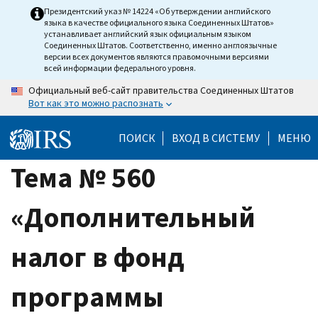
Skip
Президентский указ № 14224 «Об утверждении английского
языка в качестве официального языка Соединенных Штатов»
to
устанавливает английский язык официальным языком
main
Соединенных Штатов. Соответственно, именно англоязычные
версии всех документов являются правомочными версиями
content
всей информации федерального уровня.
Официальный веб-сайт правительства Соединенных Штатов
Вот как это можно распознать
ПОИСК
ВХОД В СИСТЕМУ
МЕНЮ
Тема № 560
«Дополнительный
налог в фонд
программы