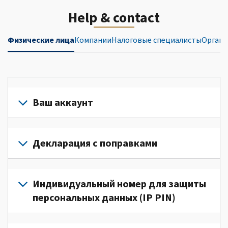
Help & contact
Физические лица
Компании
Налоговые специалисты
Органи
Ваш аккаунт
Войдите
в
Декларация с поправками
свой
аккаунт
Подайте
или
декларацию
Индивидуальный номер для защиты
создайте
с
персональных данных (IP PIN)
его
поправками
(Английский)
для
Для
для