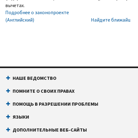
номера
Внутри
вычетах.
социального
США:
Подробнее о законопроекте
обеспечения
800-
(Английский)
Найдите ближайший 
(SSN)
829-
или
1040
индивидуального
Текстовой
идентификационного
телефон:
800-
номера
829-
налогоплательщика
4059
(ITIN).
Звонки
НАШЕ ВЕДОМСТВО
IP
из-
PIN
за
ПОМНИТЕ О СВОИХ ПРАВАХ
известен
границы:
Позвоните
только
или
ПОМОЩЬ В РАЗРЕШЕНИИ ПРОБЛЕМЫ
вам
воспользуйтесь
и
онлайн-
ЯЗЫКИ
Налоговому
чатом
ДОПОЛНИТЕЛЬНЫЕ ВЕБ-САЙТЫ
управлению
Прежде
США