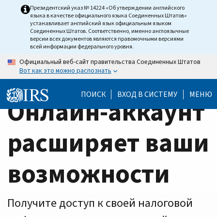
Home
Skip
Президентский указ № 14224 «Об утверждении английского
языка в качестве официального языка Соединенных Штатов»
to
Page
устанавливает английский язык официальным языком
main
Соединенных Штатов. Соответственно, именно англоязычные
версии всех документов являются правомочными версиями
content
всей информации федерального уровня.
Официальный веб-сайт правительства Соединенных Штатов
Вот как это можно распознать
ПОИСК
ВХОД В СИСТЕМУ
МЕНЮ
Онлайн-аккаунт
расширяет ваши
возможности
Получите доступ к своей налоговой