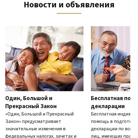
Новости и объявления
телефону
выписку
нам
восстановить IP PIN?
или
по
(Английский)
IP PIN
посетите
почте
Как
–
один
ля навигации используйте кнопки «Вперёд» и «Назад».
(Английский)
.
узнать,
это
из
О
действительно
шестизначный
наших
выписках
ли
номер,
офисов.
это
который
IRS?
присваивается
Связь по телефону
(Английский)
для
Мы
предотвращения
работаем
подачи
с
налоговой
7:00
Один, Большой и
Бесплатная подг
декларации
до
другим
Прекрасный Закон
декларации
19:00
лицом
«Один, Большой и Прекрасный
Бесплатная индивид
по
с
Закон» предусматривает
помощь в подготовк
местному
использованием
значительные изменения в
декларации по всей 
времени.
вашего
федеральных налогах, зачетах и
лиц, имеющих право.