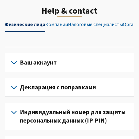
Help & contact
Физические лица
Компании
Налоговые специалисты
Органи
Ваш аккаунт
Войдите
в
Декларация с поправками
свой
аккаунт
Подайте
или
декларацию
Индивидуальный номер для защиты
создайте
с
персональных данных (IP PIN)
его
поправками
(Английский)
для
Для
для