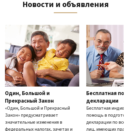
Новости и объявления
телефону
выписку
нам
восстановить IP PIN?
или
по
(Английский)
IP PIN
посетите
почте
Как
–
один
ля навигации используйте кнопки «Вперёд» и «Назад».
(Английский)
.
узнать,
это
из
О
действительно
шестизначный
наших
выписках
ли
номер,
офисов.
это
который
IRS?
присваивается
Связь по телефону
(Английский)
для
Мы
предотвращения
работаем
подачи
с
налоговой
7:00
Один, Большой и
Бесплатная подг
декларации
до
другим
Прекрасный Закон
декларации
19:00
лицом
«Один, Большой и Прекрасный
Бесплатная индивид
по
с
Закон» предусматривает
помощь в подготовк
местному
использованием
значительные изменения в
декларации по всей 
времени.
вашего
федеральных налогах, зачетах и
лиц, имеющих право.