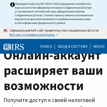
Home
Skip
Президентский указ № 14224 «Об утверждении английского
языка в качестве официального языка Соединенных Штатов»
to
Page
устанавливает английский язык официальным языком
main
Соединенных Штатов. Соответственно, именно англоязычные
версии всех документов являются правомочными версиями
content
всей информации федерального уровня.
Официальный веб-сайт правительства Соединенных Штатов
Вот как это можно распознать
ПОИСК
ВХОД В СИСТЕМУ
МЕНЮ
Онлайн-аккаунт
расширяет ваши
возможности
Получите доступ к своей налоговой