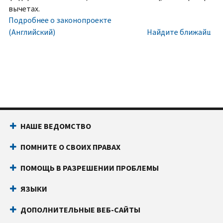
номера
Внутри
вычетах.
социального
США:
Подробнее о законопроекте
обеспечения
800-
(Английский)
Найдите ближайший 
(SSN)
829-
или
1040
индивидуального
Текстовой
идентификационного
телефон:
800-
номера
829-
налогоплательщика
4059
(ITIN).
Звонки
НАШЕ ВЕДОМСТВО
IP
из-
PIN
за
ПОМНИТЕ О СВОИХ ПРАВАХ
известен
границы:
Позвоните
только
или
ПОМОЩЬ В РАЗРЕШЕНИИ ПРОБЛЕМЫ
вам
воспользуйтесь
и
онлайн-
ЯЗЫКИ
Налоговому
чатом
ДОПОЛНИТЕЛЬНЫЕ ВЕБ-САЙТЫ
управлению
Прежде
США