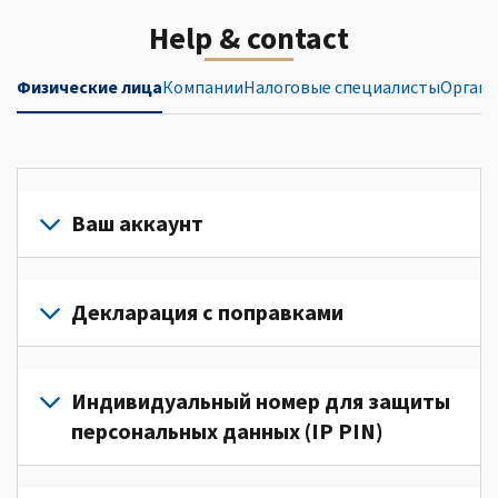
Help & contact
Физические лица
Компании
Налоговые специалисты
Органи
Ваш аккаунт
Войдите
в
Декларация с поправками
свой
аккаунт
Подайте
или
декларацию
Индивидуальный номер для защиты
создайте
с
персональных данных (IP PIN)
его
поправками
(Английский)
для
Для
для