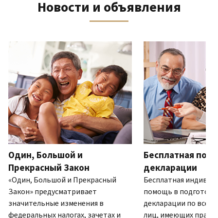
Новости и объявления
телефону
выписку
нам
восстановить IP PIN?
или
по
(Английский)
IP PIN
посетите
почте
Как
–
один
ля навигации используйте кнопки «Вперёд» и «Назад».
(Английский)
.
узнать,
это
из
О
действительно
шестизначный
наших
выписках
ли
номер,
офисов.
это
который
IRS?
присваивается
Связь по телефону
(Английский)
для
Мы
предотвращения
работаем
подачи
с
налоговой
7:00
Один, Большой и
Бесплатная подг
декларации
до
другим
Прекрасный Закон
декларации
19:00
лицом
«Один, Большой и Прекрасный
Бесплатная индивид
по
с
Закон» предусматривает
помощь в подготовк
местному
использованием
значительные изменения в
декларации по всей 
времени.
вашего
федеральных налогах, зачетах и
лиц, имеющих право.