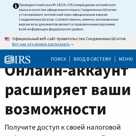
Home
Skip
Президентский указ № 14224 «Об утверждении английского
языка в качестве официального языка Соединенных Штатов»
to
Page
устанавливает английский язык официальным языком
main
Соединенных Штатов. Соответственно, именно англоязычные
версии всех документов являются правомочными версиями
content
всей информации федерального уровня.
Официальный веб-сайт правительства Соединенных Штатов
Вот как это можно распознать
ПОИСК
ВХОД В СИСТЕМУ
МЕНЮ
Онлайн-аккаунт
расширяет ваши
возможности
Получите доступ к своей налоговой