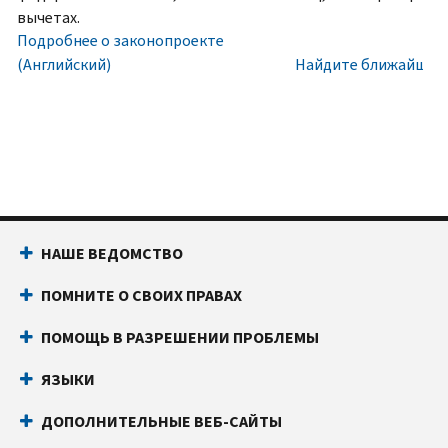
номера
Внутри
вычетах.
социального
США:
Подробнее о законопроекте
обеспечения
800-
(Английский)
Найдите ближайший 
(SSN)
829-
или
1040
индивидуального
Текстовой
идентификационного
телефон:
800-
номера
829-
налогоплательщика
4059
(ITIN).
Звонки
НАШЕ ВЕДОМСТВО
IP
из-
PIN
за
ПОМНИТЕ О СВОИХ ПРАВАХ
известен
границы:
Позвоните
только
или
ПОМОЩЬ В РАЗРЕШЕНИИ ПРОБЛЕМЫ
вам
воспользуйтесь
и
онлайн-
ЯЗЫКИ
Налоговому
чатом
ДОПОЛНИТЕЛЬНЫЕ ВЕБ-САЙТЫ
управлению
Прежде
США