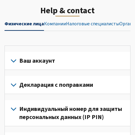
Help & contact
Физические лица
Компании
Налоговые специалисты
Органи
Ваш аккаунт
Войдите
в
Декларация с поправками
свой
аккаунт
Подайте
или
декларацию
Индивидуальный номер для защиты
создайте
с
персональных данных (IP PIN)
его
поправками
(Английский)
для
Для
для