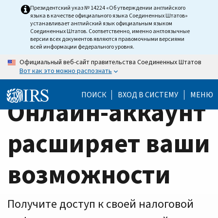
Home
Skip
Президентский указ № 14224 «Об утверждении английского
языка в качестве официального языка Соединенных Штатов»
to
Page
устанавливает английский язык официальным языком
main
Соединенных Штатов. Соответственно, именно англоязычные
версии всех документов являются правомочными версиями
content
всей информации федерального уровня.
Официальный веб-сайт правительства Соединенных Штатов
Вот как это можно распознать
ПОИСК
ВХОД В СИСТЕМУ
МЕНЮ
Онлайн-аккаунт
расширяет ваши
возможности
Получите доступ к своей налоговой