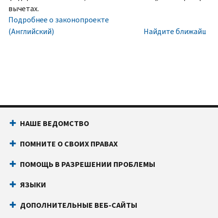
номера
Внутри
вычетах.
социального
США:
Подробнее о законопроекте
обеспечения
800-
(Английский)
Найдите ближайший 
(SSN)
829-
или
1040
индивидуального
Текстовой
идентификационного
телефон:
800-
номера
829-
налогоплательщика
4059
(ITIN).
Звонки
НАШЕ ВЕДОМСТВО
IP
из-
PIN
за
ПОМНИТЕ О СВОИХ ПРАВАХ
известен
границы:
Позвоните
только
или
ПОМОЩЬ В РАЗРЕШЕНИИ ПРОБЛЕМЫ
вам
воспользуйтесь
и
онлайн-
ЯЗЫКИ
Налоговому
чатом
ДОПОЛНИТЕЛЬНЫЕ ВЕБ-САЙТЫ
управлению
Прежде
США