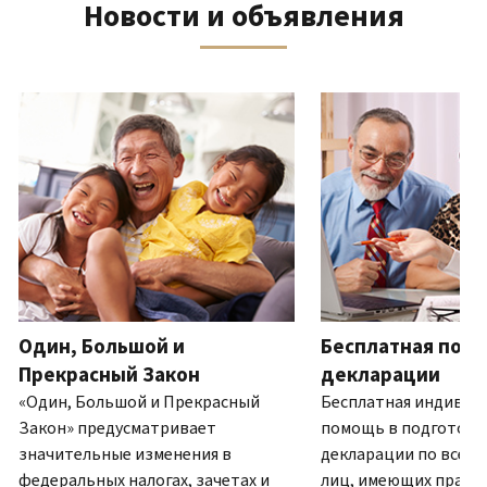
Новости и объявления
телефону
выписку
нам
восстановить IP PIN?
или
по
(Английский)
IP PIN
посетите
почте
Как
–
один
ля навигации используйте кнопки «Вперёд» и «Назад».
(Английский)
.
узнать,
это
из
О
действительно
шестизначный
наших
выписках
ли
номер,
офисов.
это
который
IRS?
присваивается
Связь по телефону
(Английский)
для
Мы
предотвращения
работаем
подачи
с
налоговой
7:00
Один, Большой и
Бесплатная подг
декларации
до
другим
Прекрасный Закон
декларации
19:00
лицом
«Один, Большой и Прекрасный
Бесплатная индивид
по
с
Закон» предусматривает
помощь в подготовк
местному
использованием
значительные изменения в
декларации по всей 
времени.
вашего
федеральных налогах, зачетах и
лиц, имеющих право.