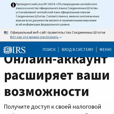
Home
Skip
Президентский указ № 14224 «Об утверждении английского
языка в качестве официального языка Соединенных Штатов»
to
Page
устанавливает английский язык официальным языком
main
Соединенных Штатов. Соответственно, именно англоязычные
версии всех документов являются правомочными версиями
content
всей информации федерального уровня.
Официальный веб-сайт правительства Соединенных Штатов
Вот как это можно распознать
ПОИСК
ВХОД В СИСТЕМУ
МЕНЮ
Онлайн-аккаунт
расширяет ваши
возможности
Получите доступ к своей налоговой