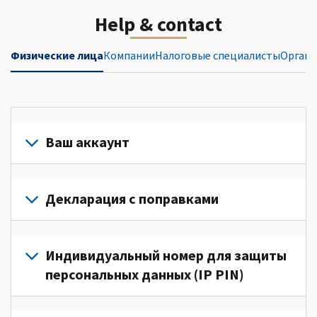
Help & contact
Физические лица
Компании
Налоговые специалисты
Органи
Ваш аккаунт
Войдите
в
Декларация с поправками
свой
аккаунт
Подайте
или
декларацию
Индивидуальный номер для защиты
создайте
с
персональных данных (IP PIN)
его
поправками
(Английский)
для
Для
для