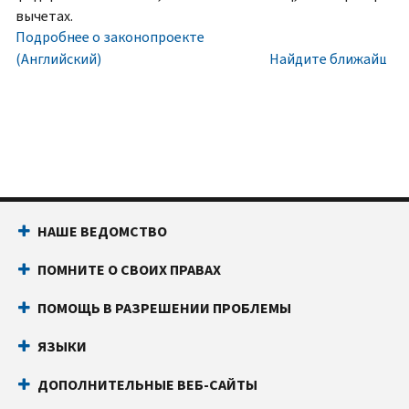
номера
Внутри
вычетах.
социального
США:
Подробнее о законопроекте
обеспечения
800-
(Английский)
Найдите ближайший 
(SSN)
829-
или
1040
индивидуального
Текстовой
идентификационного
телефон:
800-
номера
829-
налогоплательщика
4059
(ITIN).
Звонки
НАШЕ ВЕДОМСТВО
IP
из-
PIN
за
ПОМНИТЕ О СВОИХ ПРАВАХ
известен
границы:
Позвоните
только
или
ПОМОЩЬ В РАЗРЕШЕНИИ ПРОБЛЕМЫ
вам
воспользуйтесь
и
онлайн-
ЯЗЫКИ
Налоговому
чатом
ДОПОЛНИТЕЛЬНЫЕ ВЕБ-САЙТЫ
управлению
Прежде
США