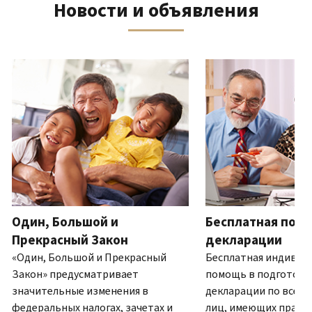
Новости и объявления
телефону
выписку
нам
восстановить IP PIN?
или
по
(Английский)
IP PIN
посетите
почте
Как
–
один
ля навигации используйте кнопки «Вперёд» и «Назад».
(Английский)
.
узнать,
это
из
О
действительно
шестизначный
наших
выписках
ли
номер,
офисов.
это
который
IRS?
присваивается
Связь по телефону
(Английский)
для
Мы
предотвращения
работаем
подачи
с
налоговой
7:00
Один, Большой и
Бесплатная подг
декларации
до
другим
Прекрасный Закон
декларации
19:00
лицом
«Один, Большой и Прекрасный
Бесплатная индивид
по
с
Закон» предусматривает
помощь в подготовк
местному
использованием
значительные изменения в
декларации по всей 
времени.
вашего
федеральных налогах, зачетах и
лиц, имеющих право.