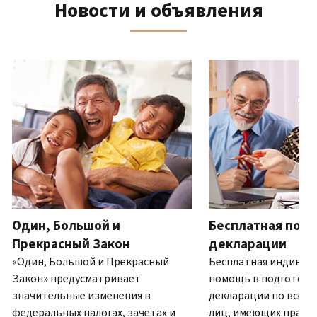
Новости и объявления
телефону
выписку
нам
восстановить IP PIN?
или
по
(Английский)
IP PIN
посетите
почте
Как
–
один
ля навигации используйте кнопки «Вперёд» и «Назад».
(Английский)
.
узнать,
это
из
О
действительно
шестизначный
наших
выписках
ли
номер,
офисов.
это
который
IRS?
присваивается
Связь по телефону
(Английский)
для
Мы
предотвращения
работаем
подачи
с
налоговой
7:00
Один, Большой и
Бесплатная подг
декларации
до
другим
Прекрасный Закон
декларации
19:00
лицом
«Один, Большой и Прекрасный
Бесплатная индивид
по
с
Закон» предусматривает
помощь в подготовк
местному
использованием
значительные изменения в
декларации по всей 
времени.
вашего
федеральных налогах, зачетах и
лиц, имеющих право.