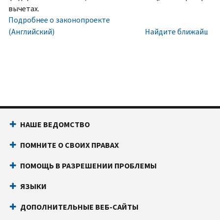
номера
Внутри
вычетах.
социального
США:
Подробнее о законопроекте
обеспечения
800-
(Английский)
Найдите ближайший 
(SSN)
829-
или
1040
индивидуального
Текстовой
идентификационного
телефон:
800-
номера
829-
налогоплательщика
4059
(ITIN).
Звонки
НАШЕ ВЕДОМСТВО
IP
из-
PIN
за
ПОМНИТЕ О СВОИХ ПРАВАХ
известен
границы:
Позвоните
только
или
ПОМОЩЬ В РАЗРЕШЕНИИ ПРОБЛЕМЫ
вам
воспользуйтесь
и
онлайн-
ЯЗЫКИ
Налоговому
чатом
ДОПОЛНИТЕЛЬНЫЕ ВЕБ-САЙТЫ
управлению
Прежде
США