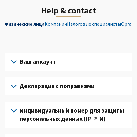
Help & contact
Физические лица
Компании
Налоговые специалисты
Органи
Ваш аккаунт
Войдите
в
Декларация с поправками
свой
аккаунт
Подайте
или
декларацию
Индивидуальный номер для защиты
создайте
с
персональных данных (IP PIN)
его
поправками
(Английский)
для
Для
для