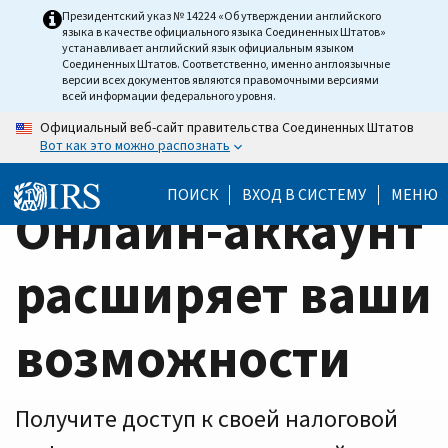
Home
Skip
Президентский указ № 14224 «Об утверждении английского
языка в качестве официального языка Соединенных Штатов»
to
Page
устанавливает английский язык официальным языком
main
Соединенных Штатов. Соответственно, именно англоязычные
версии всех документов являются правомочными версиями
content
всей информации федерального уровня.
Официальный веб-сайт правительства Соединенных Штатов
Вот как это можно распознать
ПОИСК
ВХОД В СИСТЕМУ
МЕНЮ
Онлайн-аккаунт
расширяет ваши
возможности
Получите доступ к своей налоговой