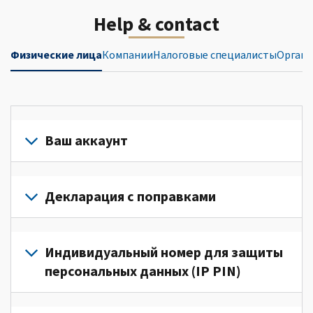
Help & contact
Физические лица
Компании
Налоговые специалисты
Органи
Ваш аккаунт
Войдите
в
Декларация с поправками
свой
аккаунт
Подайте
или
декларацию
Индивидуальный номер для защиты
создайте
с
персональных данных (IP PIN)
его
поправками
(Английский)
для
Для
для