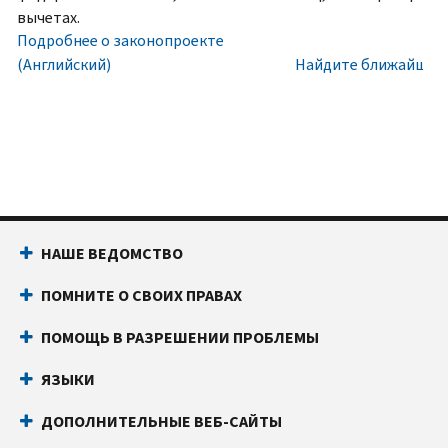
номера
Внутри
вычетах.
социального
США:
Подробнее о законопроекте
обеспечения
800-
(Английский)
Найдите ближайший 
(SSN)
829-
или
1040
индивидуального
Текстовой
идентификационного
телефон:
800-
номера
829-
налогоплательщика
4059
(ITIN).
Звонки
НАШЕ ВЕДОМСТВО
IP
из-
PIN
за
ПОМНИТЕ О СВОИХ ПРАВАХ
известен
границы:
Позвоните
только
или
ПОМОЩЬ В РАЗРЕШЕНИИ ПРОБЛЕМЫ
вам
воспользуйтесь
и
онлайн-
ЯЗЫКИ
Налоговому
чатом
ДОПОЛНИТЕЛЬНЫЕ ВЕБ-САЙТЫ
управлению
Прежде
США