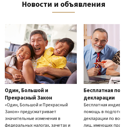
Новости и объявления
телефону
выписку
нам
восстановить IP PIN?
или
по
(Английский)
IP PIN
посетите
почте
Как
–
один
ля навигации используйте кнопки «Вперёд» и «Назад».
(Английский)
.
узнать,
это
из
О
действительно
шестизначный
наших
выписках
ли
номер,
офисов.
это
который
IRS?
присваивается
Связь по телефону
(Английский)
для
Мы
предотвращения
работаем
подачи
с
налоговой
7:00
Один, Большой и
Бесплатная подг
декларации
до
другим
Прекрасный Закон
декларации
19:00
лицом
«Один, Большой и Прекрасный
Бесплатная индивид
по
с
Закон» предусматривает
помощь в подготовк
местному
использованием
значительные изменения в
декларации по всей 
времени.
вашего
федеральных налогах, зачетах и
лиц, имеющих право.