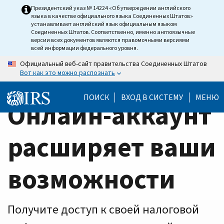
Home
Skip
Президентский указ № 14224 «Об утверждении английского
языка в качестве официального языка Соединенных Штатов»
to
Page
устанавливает английский язык официальным языком
main
Соединенных Штатов. Соответственно, именно англоязычные
версии всех документов являются правомочными версиями
content
всей информации федерального уровня.
Официальный веб-сайт правительства Соединенных Штатов
Вот как это можно распознать
ПОИСК
ВХОД В СИСТЕМУ
МЕНЮ
Онлайн-аккаунт
расширяет ваши
возможности
Получите доступ к своей налоговой