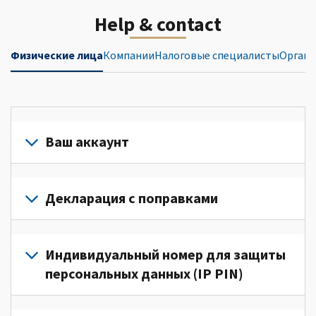
Help & contact
Физические лица
Компании
Налоговые специалисты
Органи
Ваш аккаунт
Войдите
в
Декларация с поправками
свой
аккаунт
Подайте
или
декларацию
Индивидуальный номер для защиты
создайте
с
персональных данных (IP PIN)
его
поправками
(Английский)
для
Для
для