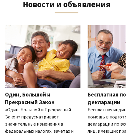
Новости и объявления
телефону
выписку
нам
восстановить IP PIN?
или
по
(Английский)
IP PIN
посетите
почте
Как
–
один
ля навигации используйте кнопки «Вперёд» и «Назад».
(Английский)
.
узнать,
это
из
О
действительно
шестизначный
наших
выписках
ли
номер,
офисов.
это
который
IRS?
присваивается
Связь по телефону
(Английский)
для
Мы
предотвращения
работаем
подачи
с
налоговой
7:00
Один, Большой и
Бесплатная подг
декларации
до
другим
Прекрасный Закон
декларации
19:00
лицом
«Один, Большой и Прекрасный
Бесплатная индивид
по
с
Закон» предусматривает
помощь в подготовк
местному
использованием
значительные изменения в
декларации по всей 
времени.
вашего
федеральных налогах, зачетах и
лиц, имеющих право.