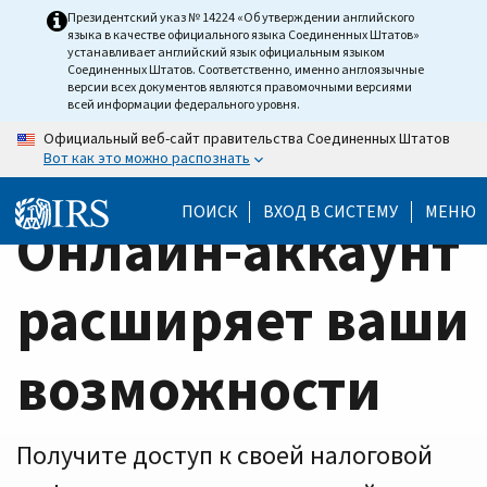
Home
Skip
Президентский указ № 14224 «Об утверждении английского
языка в качестве официального языка Соединенных Штатов»
to
Page
устанавливает английский язык официальным языком
main
Соединенных Штатов. Соответственно, именно англоязычные
версии всех документов являются правомочными версиями
content
всей информации федерального уровня.
Официальный веб-сайт правительства Соединенных Штатов
Вот как это можно распознать
ПОИСК
ВХОД В СИСТЕМУ
МЕНЮ
Онлайн-аккаунт
расширяет ваши
возможности
Получите доступ к своей налоговой