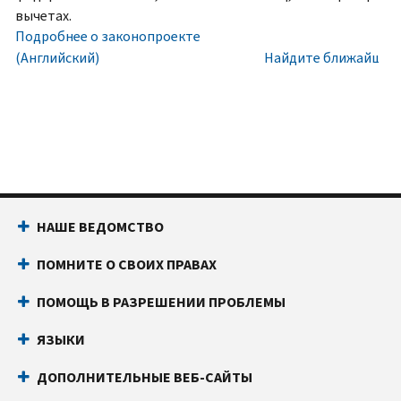
номера
Внутри
вычетах.
социального
США:
Подробнее о законопроекте
обеспечения
800-
(Английский)
Найдите ближайший 
(SSN)
829-
или
1040
индивидуального
Текстовой
идентификационного
телефон:
800-
номера
829-
налогоплательщика
4059
(ITIN).
Звонки
НАШЕ ВЕДОМСТВО
IP
из-
PIN
за
ПОМНИТЕ О СВОИХ ПРАВАХ
известен
границы:
Позвоните
только
или
ПОМОЩЬ В РАЗРЕШЕНИИ ПРОБЛЕМЫ
вам
воспользуйтесь
и
онлайн-
ЯЗЫКИ
Налоговому
чатом
ДОПОЛНИТЕЛЬНЫЕ ВЕБ-САЙТЫ
управлению
Прежде
США