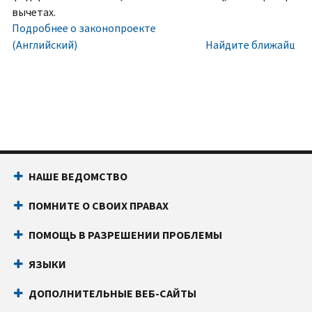
номера
Внутри
вычетах.
социального
США:
Подробнее о законопроекте
обеспечения
800-
(Английский)
Найдите ближайший 
(SSN)
829-
или
1040
индивидуального
Текстовой
идентификационного
телефон:
800-
номера
829-
налогоплательщика
4059
(ITIN).
Звонки
НАШЕ ВЕДОМСТВО
IP
из-
PIN
за
ПОМНИТЕ О СВОИХ ПРАВАХ
известен
границы:
Позвоните
только
или
ПОМОЩЬ В РАЗРЕШЕНИИ ПРОБЛЕМЫ
вам
воспользуйтесь
и
онлайн-
ЯЗЫКИ
Налоговому
чатом
ДОПОЛНИТЕЛЬНЫЕ ВЕБ-САЙТЫ
управлению
Прежде
США