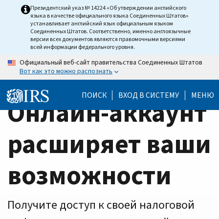
Home
Skip
Президентский указ № 14224 «Об утверждении английского
языка в качестве официального языка Соединенных Штатов»
to
Page
устанавливает английский язык официальным языком
main
Соединенных Штатов. Соответственно, именно англоязычные
версии всех документов являются правомочными версиями
content
всей информации федерального уровня.
Официальный веб-сайт правительства Соединенных Штатов
Вот как это можно распознать
ПОИСК
ВХОД В СИСТЕМУ
МЕНЮ
Онлайн-аккаунт
расширяет ваши
возможности
Получите доступ к своей налоговой