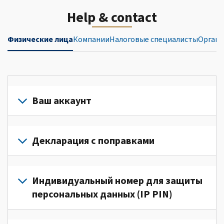
Help & contact
Физические лица
Компании
Налоговые специалисты
Органи
Ваш аккаунт
Войдите
в
Декларация с поправками
свой
аккаунт
Подайте
или
декларацию
Индивидуальный номер для защиты
создайте
с
персональных данных (IP PIN)
его
поправками
(Английский)
для
Для
для