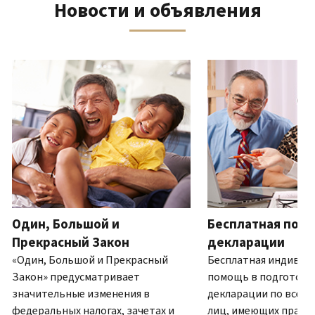
Новости и объявления
телефону
выписку
нам
восстановить IP PIN?
или
по
(Английский)
IP PIN
посетите
почте
Как
–
один
ля навигации используйте кнопки «Вперёд» и «Назад».
(Английский)
.
узнать,
это
из
О
действительно
шестизначный
наших
выписках
ли
номер,
офисов.
это
который
IRS?
присваивается
Связь по телефону
(Английский)
для
Мы
предотвращения
работаем
подачи
с
налоговой
7:00
Один, Большой и
Бесплатная подг
декларации
до
другим
Прекрасный Закон
декларации
19:00
лицом
«Один, Большой и Прекрасный
Бесплатная индивид
по
с
Закон» предусматривает
помощь в подготовк
местному
использованием
значительные изменения в
декларации по всей 
времени.
вашего
федеральных налогах, зачетах и
лиц, имеющих право.