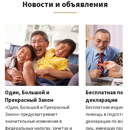
Новости и объявления
телефону
выписку
нам
восстановить IP PIN?
или
по
(Английский)
IP PIN
посетите
почте
Как
–
один
ля навигации используйте кнопки «Вперёд» и «Назад».
(Английский)
.
узнать,
это
из
О
действительно
шестизначный
наших
выписках
ли
номер,
офисов.
это
который
IRS?
присваивается
Связь по телефону
(Английский)
для
Мы
предотвращения
работаем
подачи
с
налоговой
7:00
Один, Большой и
Бесплатная подг
декларации
до
другим
Прекрасный Закон
декларации
19:00
лицом
«Один, Большой и Прекрасный
Бесплатная индивид
по
с
Закон» предусматривает
помощь в подготовк
местному
использованием
значительные изменения в
декларации по всей 
времени.
вашего
федеральных налогах, зачетах и
лиц, имеющих право.