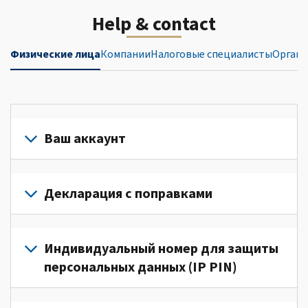
Help & contact
Физические лица
Компании
Налоговые специалисты
Органи
Ваш аккаунт
Войдите
в
Декларация с поправками
свой
аккаунт
Подайте
или
декларацию
Индивидуальный номер для защиты
создайте
с
персональных данных (IP PIN)
его
поправками
(Английский)
для
Для
для