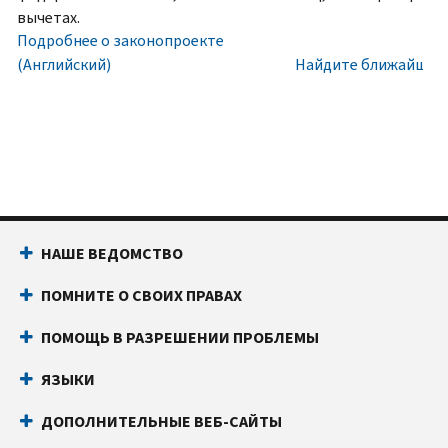
номера
Внутри
вычетах.
социального
США:
Подробнее о законопроекте
обеспечения
800-
(Английский)
Найдите ближайший 
(SSN)
829-
или
1040
индивидуального
Текстовой
идентификационного
телефон:
800-
номера
829-
налогоплательщика
4059
(ITIN).
Звонки
НАШЕ ВЕДОМСТВО
IP
из-
PIN
за
ПОМНИТЕ О СВОИХ ПРАВАХ
известен
границы:
Позвоните
только
или
ПОМОЩЬ В РАЗРЕШЕНИИ ПРОБЛЕМЫ
вам
воспользуйтесь
и
онлайн-
ЯЗЫКИ
Налоговому
чатом
ДОПОЛНИТЕЛЬНЫЕ ВЕБ-САЙТЫ
управлению
Прежде
США