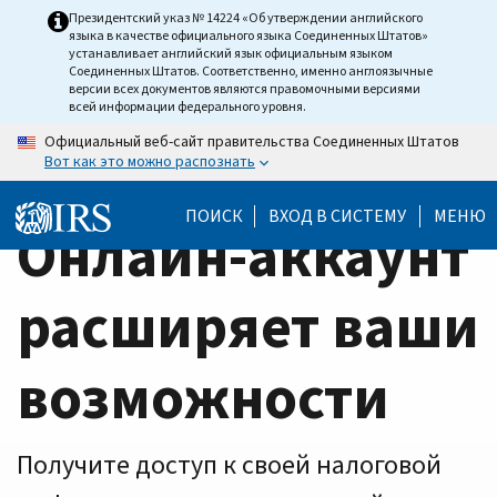
Home
Skip
Президентский указ № 14224 «Об утверждении английского
языка в качестве официального языка Соединенных Штатов»
to
Page
устанавливает английский язык официальным языком
main
Соединенных Штатов. Соответственно, именно англоязычные
версии всех документов являются правомочными версиями
content
всей информации федерального уровня.
Официальный веб-сайт правительства Соединенных Штатов
Вот как это можно распознать
ПОИСК
ВХОД В СИСТЕМУ
МЕНЮ
Онлайн-аккаунт
расширяет ваши
возможности
Получите доступ к своей налоговой