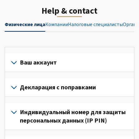
Help & contact
Физические лица
Компании
Налоговые специалисты
Органи
Ваш аккаунт
Войдите
в
Декларация с поправками
свой
аккаунт
Подайте
или
декларацию
Индивидуальный номер для защиты
создайте
с
персональных данных (IP PIN)
его
поправками
(Английский)
для
Для
для