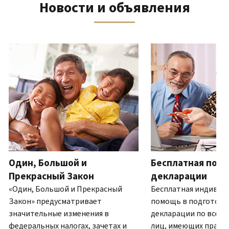
Новости и объявления
телефону
выписку
нам
восстановить IP PIN?
или
по
(Английский)
IP PIN
посетите
почте
Как
–
один
ля навигации используйте кнопки «Вперёд» и «Назад».
(Английский)
.
узнать,
это
из
О
действительно
шестизначный
наших
выписках
ли
номер,
офисов.
это
который
IRS?
присваивается
Связь по телефону
(Английский)
для
Мы
предотвращения
работаем
подачи
с
налоговой
7:00
Один, Большой и
Бесплатная подг
декларации
до
другим
Прекрасный Закон
декларации
19:00
лицом
«Один, Большой и Прекрасный
Бесплатная индивид
по
с
Закон» предусматривает
помощь в подготовк
местному
использованием
значительные изменения в
декларации по всей 
времени.
вашего
федеральных налогах, зачетах и
лиц, имеющих право.