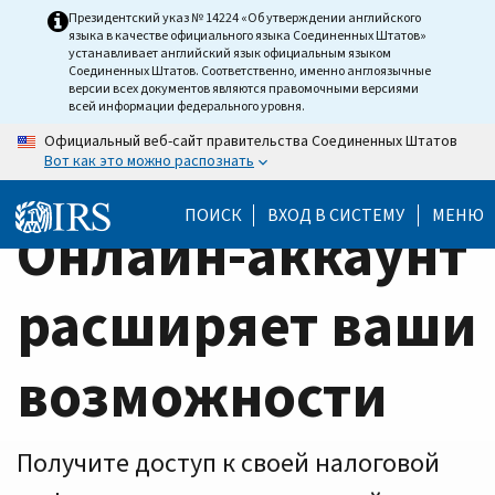
Home
Skip
Президентский указ № 14224 «Об утверждении английского
языка в качестве официального языка Соединенных Штатов»
to
Page
устанавливает английский язык официальным языком
main
Соединенных Штатов. Соответственно, именно англоязычные
версии всех документов являются правомочными версиями
content
всей информации федерального уровня.
Официальный веб-сайт правительства Соединенных Штатов
Вот как это можно распознать
ПОИСК
ВХОД В СИСТЕМУ
МЕНЮ
Онлайн-аккаунт
расширяет ваши
возможности
Получите доступ к своей налоговой