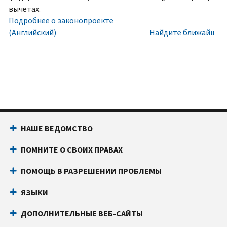
номера
Внутри
вычетах.
социального
США:
Подробнее о законопроекте
обеспечения
800-
(Английский)
Найдите ближайший 
(SSN)
829-
или
1040
индивидуального
Текстовой
идентификационного
телефон:
800-
номера
829-
налогоплательщика
4059
(ITIN).
Звонки
НАШЕ ВЕДОМСТВО
IP
из-
PIN
за
ПОМНИТЕ О СВОИХ ПРАВАХ
известен
границы:
Позвоните
только
или
ПОМОЩЬ В РАЗРЕШЕНИИ ПРОБЛЕМЫ
вам
воспользуйтесь
и
онлайн-
ЯЗЫКИ
Налоговому
чатом
ДОПОЛНИТЕЛЬНЫЕ ВЕБ-САЙТЫ
управлению
Прежде
США