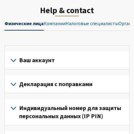
Help & contact
Физические лица
Компании
Налоговые специалисты
Органи
Ваш аккаунт
Войдите
в
Декларация с поправками
свой
аккаунт
Подайте
или
декларацию
Индивидуальный номер для защиты
создайте
с
персональных данных (IP PIN)
его
поправками
(Английский)
для
Для
для