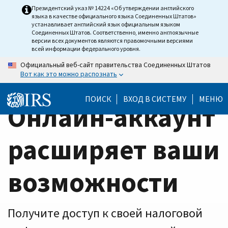
Home
Skip
Президентский указ № 14224 «Об утверждении английского
языка в качестве официального языка Соединенных Штатов»
to
Page
устанавливает английский язык официальным языком
main
Соединенных Штатов. Соответственно, именно англоязычные
версии всех документов являются правомочными версиями
content
всей информации федерального уровня.
Официальный веб-сайт правительства Соединенных Штатов
Вот как это можно распознать
ПОИСК
ВХОД В СИСТЕМУ
МЕНЮ
Онлайн-аккаунт
расширяет ваши
возможности
Получите доступ к своей налоговой