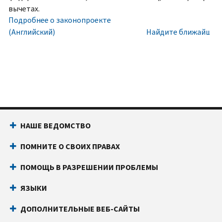
номера
Внутри
вычетах.
социального
США:
Подробнее о законопроекте
обеспечения
800-
(Английский)
Найдите ближайший 
(SSN)
829-
или
1040
индивидуального
Текстовой
идентификационного
телефон:
800-
номера
829-
налогоплательщика
4059
(ITIN).
Звонки
НАШЕ ВЕДОМСТВО
IP
из-
PIN
за
ПОМНИТЕ О СВОИХ ПРАВАХ
известен
границы:
Позвоните
только
или
ПОМОЩЬ В РАЗРЕШЕНИИ ПРОБЛЕМЫ
вам
воспользуйтесь
и
онлайн-
ЯЗЫКИ
Налоговому
чатом
ДОПОЛНИТЕЛЬНЫЕ ВЕБ-САЙТЫ
управлению
Прежде
США