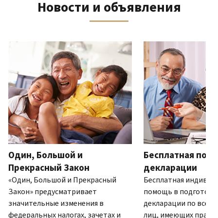
Новости и объявления
телефону
выписку
нам
восстановить IP PIN?
или
по
(Английский)
IP PIN
посетите
почте
Как
–
один
ля навигации используйте кнопки «Вперёд» и «Назад».
(Английский)
.
узнать,
это
из
О
действительно
шестизначный
наших
выписках
ли
номер,
офисов.
это
который
IRS?
присваивается
Связь по телефону
(Английский)
для
Мы
предотвращения
работаем
подачи
с
налоговой
7:00
Один, Большой и
Бесплатная подг
декларации
до
другим
Прекрасный Закон
декларации
19:00
лицом
«Один, Большой и Прекрасный
Бесплатная индивид
по
с
Закон» предусматривает
помощь в подготовк
местному
использованием
значительные изменения в
декларации по всей 
времени.
вашего
федеральных налогах, зачетах и
лиц, имеющих право.