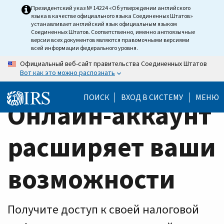
Home
Skip
Президентский указ № 14224 «Об утверждении английского
языка в качестве официального языка Соединенных Штатов»
to
Page
устанавливает английский язык официальным языком
main
Соединенных Штатов. Соответственно, именно англоязычные
версии всех документов являются правомочными версиями
content
всей информации федерального уровня.
Официальный веб-сайт правительства Соединенных Штатов
Вот как это можно распознать
ПОИСК
ВХОД В СИСТЕМУ
МЕНЮ
Онлайн-аккаунт
расширяет ваши
возможности
Получите доступ к своей налоговой