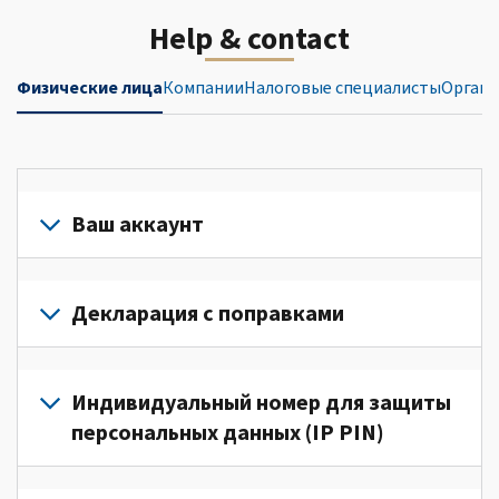
Help & contact
Физические лица
Компании
Налоговые специалисты
Органи
Ваш аккаунт
Войдите
в
Декларация с поправками
свой
аккаунт
Подайте
или
декларацию
Индивидуальный номер для защиты
создайте
с
персональных данных (IP PIN)
его
поправками
(Английский)
для
Для
для