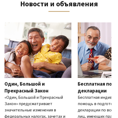
Новости и объявления
телефону
выписку
нам
восстановить IP PIN?
или
по
(Английский)
IP PIN
посетите
почте
Как
–
один
ля навигации используйте кнопки «Вперёд» и «Назад».
(Английский)
.
узнать,
это
из
О
действительно
шестизначный
наших
выписках
ли
номер,
офисов.
это
который
IRS?
присваивается
Связь по телефону
(Английский)
для
Мы
предотвращения
работаем
подачи
с
налоговой
7:00
Один, Большой и
Бесплатная подг
декларации
до
другим
Прекрасный Закон
декларации
19:00
лицом
«Один, Большой и Прекрасный
Бесплатная индивид
по
с
Закон» предусматривает
помощь в подготовк
местному
использованием
значительные изменения в
декларации по всей 
времени.
вашего
федеральных налогах, зачетах и
лиц, имеющих право.