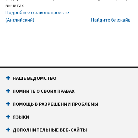
номера
Внутри
вычетах.
социального
США:
Подробнее о законопроекте
обеспечения
800-
(Английский)
Найдите ближайший 
(SSN)
829-
или
1040
индивидуального
Текстовой
идентификационного
телефон:
800-
номера
829-
налогоплательщика
4059
(ITIN).
Звонки
НАШЕ ВЕДОМСТВО
IP
из-
PIN
за
ПОМНИТЕ О СВОИХ ПРАВАХ
известен
границы:
Позвоните
только
или
ПОМОЩЬ В РАЗРЕШЕНИИ ПРОБЛЕМЫ
вам
воспользуйтесь
и
онлайн-
ЯЗЫКИ
Налоговому
чатом
ДОПОЛНИТЕЛЬНЫЕ ВЕБ-САЙТЫ
управлению
Прежде
США