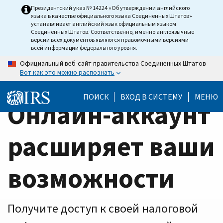
Home
Skip
Президентский указ № 14224 «Об утверждении английского
языка в качестве официального языка Соединенных Штатов»
to
Page
устанавливает английский язык официальным языком
main
Соединенных Штатов. Соответственно, именно англоязычные
версии всех документов являются правомочными версиями
content
всей информации федерального уровня.
Официальный веб-сайт правительства Соединенных Штатов
Вот как это можно распознать
ПОИСК
ВХОД В СИСТЕМУ
МЕНЮ
Онлайн-аккаунт
расширяет ваши
возможности
Получите доступ к своей налоговой