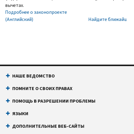
номера
Внутри
вычетах.
социального
США:
Подробнее о законопроекте
обеспечения
800-
(Английский)
Найдите ближайший 
(SSN)
829-
или
1040
индивидуального
Текстовой
идентификационного
телефон:
800-
номера
829-
налогоплательщика
4059
(ITIN).
Звонки
НАШЕ ВЕДОМСТВО
IP
из-
PIN
за
ПОМНИТЕ О СВОИХ ПРАВАХ
известен
границы:
Позвоните
только
или
ПОМОЩЬ В РАЗРЕШЕНИИ ПРОБЛЕМЫ
вам
воспользуйтесь
и
онлайн-
ЯЗЫКИ
Налоговому
чатом
ДОПОЛНИТЕЛЬНЫЕ ВЕБ-САЙТЫ
управлению
Прежде
США