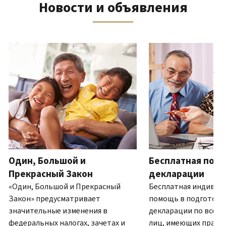
Новости и объявления
телефону
выписку
нам
восстановить IP PIN?
или
по
(Английский)
IP PIN
посетите
почте
Как
–
один
ля навигации используйте кнопки «Вперёд» и «Назад».
(Английский)
.
узнать,
это
из
О
действительно
шестизначный
наших
выписках
ли
номер,
офисов.
это
который
IRS?
присваивается
Связь по телефону
(Английский)
для
Мы
предотвращения
работаем
подачи
с
налоговой
7:00
Один, Большой и
Бесплатная подг
декларации
до
другим
Прекрасный Закон
декларации
19:00
лицом
«Один, Большой и Прекрасный
Бесплатная индивид
по
с
Закон» предусматривает
помощь в подготовк
местному
использованием
значительные изменения в
декларации по всей 
времени.
вашего
федеральных налогах, зачетах и
лиц, имеющих право.