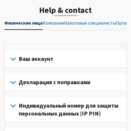
Help & contact
Физические лица
Компании
Налоговые специалисты
Органи
Ваш аккаунт
Войдите
в
Декларация с поправками
свой
аккаунт
Подайте
или
декларацию
Индивидуальный номер для защиты
создайте
с
персональных данных (IP PIN)
его
поправками
(Английский)
для
Для
для