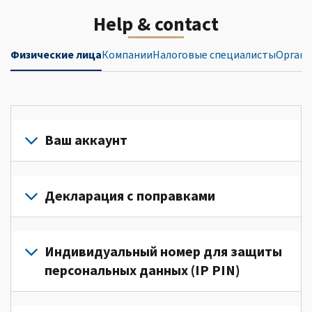
Help & contact
Физические лица
Компании
Налоговые специалисты
Органи
Ваш аккаунт
Войдите
в
Декларация с поправками
свой
аккаунт
Подайте
или
декларацию
Индивидуальный номер для защиты
создайте
с
персональных данных (IP PIN)
его
поправками
(Английский)
для
Для
для