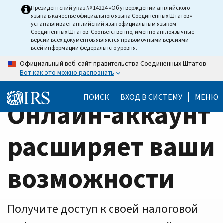
Home
Skip
Президентский указ № 14224 «Об утверждении английского
языка в качестве официального языка Соединенных Штатов»
to
Page
устанавливает английский язык официальным языком
main
Соединенных Штатов. Соответственно, именно англоязычные
версии всех документов являются правомочными версиями
content
всей информации федерального уровня.
Официальный веб-сайт правительства Соединенных Штатов
Вот как это можно распознать
ПОИСК
ВХОД В СИСТЕМУ
МЕНЮ
Онлайн-аккаунт
расширяет ваши
возможности
Получите доступ к своей налоговой