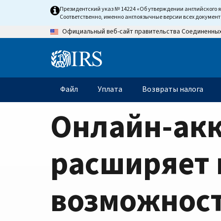
Home
Skip
Президентский указ № 14224 «Об утверждении английского 
to
Соответственно, именно англоязычные версии всех докумен
Page
main
Официальный веб-сайт правительства Соединенны
content
Information
Menu
Файл
Уплата
Возвраты налога
Главное
меню
Онлайн-ак
расширяет
возможнос