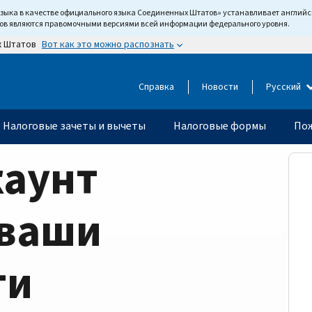
языка в качестве официального языка Соединенных Штатов» устанавливает англи
тов являются правомочными версиями всей информации федерального уровня.
Вот как это можно распознать
х Штатов
Справка
Новости
Русский
Налоговые зачеты и вычеты
Налоговые формы
Пож
каунт
 ваши
ти