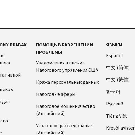
ОИХ ПРАВАХ
ПОМОЩЬ В РАЗРЕШЕНИИ
ЯЗЫКИ
ПРОБЛЕМЫ
ав
Español
щика
Уведомления и письма
中文 (简体)
Налогового управления США
ьтативной
中文 (繁體)
Кража персональных данных
щиков
한국어
Налоговые аферы
тдел
Pусский
Налоговое мошенничество
(Английский)
Tiếng Việt
рава
Уголовное расследование
Kreyòl ayisye
е
(Английский)