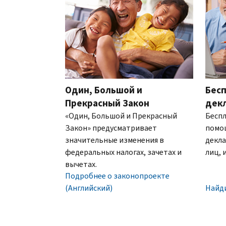
это
офисов.
ли
О
шестизначный
это
Связь по телефону
выписках
номер,
IRS?
который
Мы
(Английский)
присваивается
работаем
для
с
предотвращения
7:00
подачи
Один, Большой и
Бесп
до
налоговой
19:00
Прекрасный Закон
дек
декларации
по
«Один, Большой и Прекрасный
Беспл
другим
местному
Закон» предусматривает
помо
лицом
времени.
значительные изменения в
декла
с
федеральных налогах, зачетах и
лиц, 
Внутри
использованием
вычетах.
США:
вашего
Подробнее о законопроекте
800-
номера
(Английский)
Найд
829-
социального
1040
обеспечения
Текстовой
(SSN)