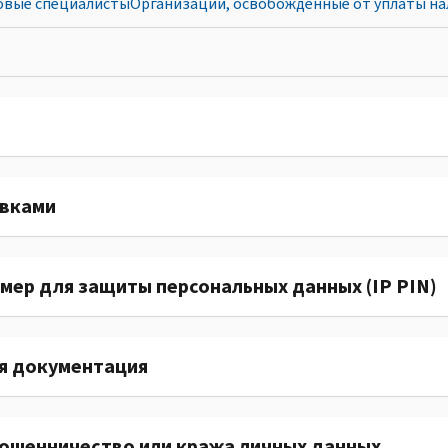
овые специалисты
Организации, освобожденные от уплаты на
авками
ер для защиты персональных данных (IP PIN)
ая документация
мошенничество или кража личных данных