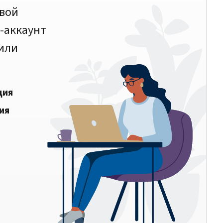
овой
-аккаунт
 или
ция
ия