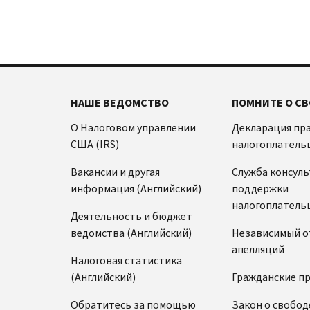
телефон:
800-
или
829-
индивидуального
4059
идентификационного
Звонки
номера
из-
налогоплательщика
за
(ITIN).
границы:
Позвоните
НАШЕ ВЕДОМСТВО
ПОМНИТЕ О СВ
IP
или
PIN
О Налоговом управлении
Декларация пр
воспользуйтесь
известен
США (IRS)
налогоплатель
онлайн-
только
чатом
Вакансии и другая
вам
Служба консул
информация (Английский)
и
поддержки
Прежде
Налоговому
налогоплатель
чем
Деятельность и бюджет
позвонить
управлению
ведомства (Английский)
Независимый о
США
Подготовьте
апелляций
(IRS).
следующую
Налоговая статистика
Он
информацию:
(Английский)
Гражданские п
используется
Номер
Обратитесь за помощью
для
Закон о свобод