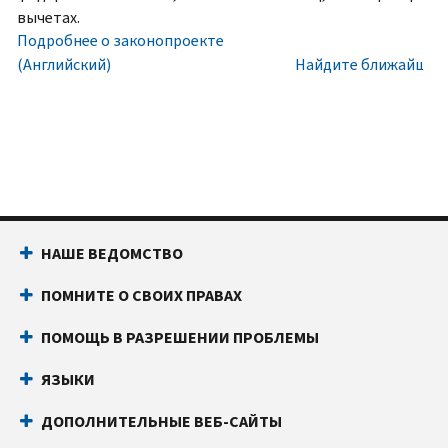
номера
Внутри
вычетах.
социального
США:
Подробнее о законопроекте
обеспечения
800-
(Английский)
Найдите ближайший 
(SSN)
829-
или
1040
индивидуального
Текстовой
идентификационного
телефон:
800-
номера
829-
налогоплательщика
4059
(ITIN).
Звонки
НАШЕ ВЕДОМСТВО
IP
из-
PIN
за
ПОМНИТЕ О СВОИХ ПРАВАХ
известен
границы:
Позвоните
только
или
ПОМОЩЬ В РАЗРЕШЕНИИ ПРОБЛЕМЫ
вам
воспользуйтесь
и
онлайн-
ЯЗЫКИ
Налоговому
чатом
ДОПОЛНИТЕЛЬНЫЕ ВЕБ-САЙТЫ
управлению
Прежде
США