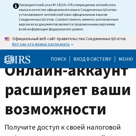
Home
Skip
Президентский указ № 14224 «Об утверждении английского
языка в качестве официального языка Соединенных Штатов»
to
Page
устанавливает английский язык официальным языком
main
Соединенных Штатов. Соответственно, именно англоязычные
версии всех документов являются правомочными версиями
content
всей информации федерального уровня.
Официальный веб-сайт правительства Соединенных Штатов
Вот как это можно распознать
ПОИСК
ВХОД В СИСТЕМУ
МЕНЮ
Онлайн-аккаунт
расширяет ваши
возможности
Получите доступ к своей налоговой