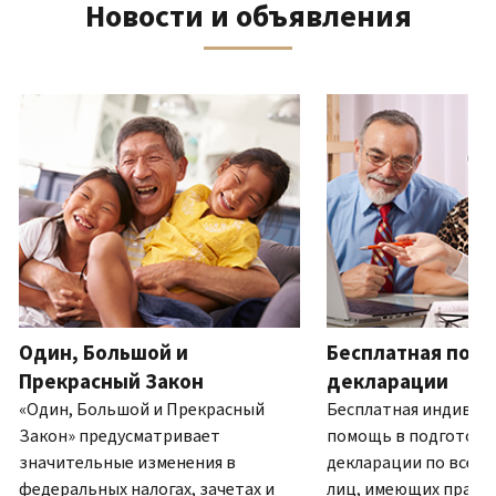
Новости и объявления
телефону
выписку
нам
восстановить IP PIN?
или
по
(Английский)
IP PIN
посетите
почте
Как
–
один
ля навигации используйте кнопки «Вперёд» и «Назад».
(Английский)
.
узнать,
это
из
О
действительно
шестизначный
наших
выписках
ли
номер,
офисов.
это
который
IRS?
присваивается
Связь по телефону
(Английский)
для
Мы
предотвращения
работаем
подачи
с
налоговой
7:00
Один, Большой и
Бесплатная подг
декларации
до
другим
Прекрасный Закон
декларации
19:00
лицом
«Один, Большой и Прекрасный
Бесплатная индивид
по
с
Закон» предусматривает
помощь в подготовк
местному
использованием
значительные изменения в
декларации по всей 
времени.
вашего
федеральных налогах, зачетах и
лиц, имеющих право.