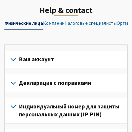
Help & contact
Физические лица
Компании
Налоговые специалисты
Органи
Ваш аккаунт
Войдите
в
Декларация с поправками
свой
аккаунт
Подайте
или
декларацию
Индивидуальный номер для защиты
создайте
с
персональных данных (IP PIN)
его
поправками
(Английский)
для
Для
для