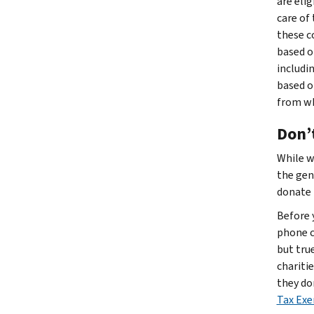
are eli
care of 
these c
based o
includin
based o
from wh
Don’t
While w
the gen
donate 
Before 
phone ca
but tru
chariti
they do
Tax Exe