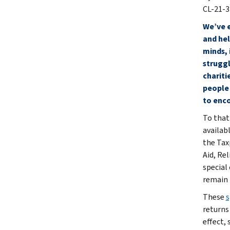
CL-21-3
We’ve e
and hel
minds, 
struggl
chariti
people 
to enco
To that
availabl
the Tax
Aid, Re
special
remain i
These
s
returns
effect, 