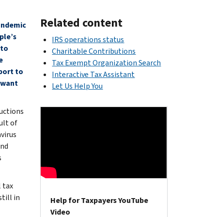
Related content
pandemic
ple’s
IRS operations status
 to
Charitable Contributions
e
Tax Exempt Organization Search
port to
Interactive Tax Assistant
 want
Let Us Help You
uctions
ult of
virus
and
s
 tax
ill in
Help for Taxpayers YouTube
Video