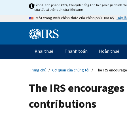
Skip
Lệnh Hành pháp 14224, Chỉ định tiếng Anh là ngôn ngữ chính thứ
to
của tất cả thông tin của liên bang.
main
Đây là
Một trang web chính thức của chính phủ Hoa Kỳ
content
Information
Menu
Khai thuế
Thanh toán
Hoàn thuế
Điều
hướng
chính
Trang chủ
Cơ quan của chúng tôi
The IRS encourages
The IRS encourages 
contributions