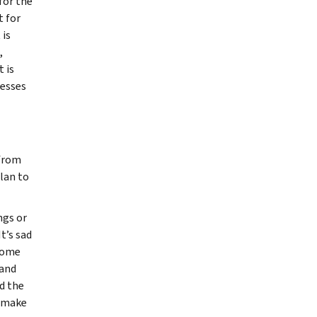
for the
t for
 is
,
 is
nesses
 from
lan to
ngs or
t’s sad
 some
 and
d the
s make