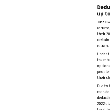
Dedu
up t
Just lik
returns
their 2
certain 
return,
Under t
tax ret
options 
people 
their c
Due to 
cash do
deductio
2022 el
taxable