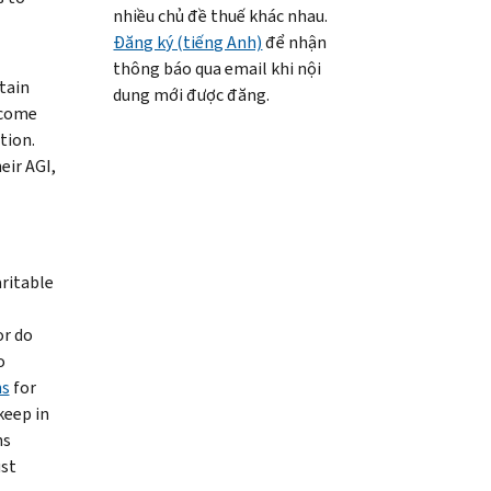
nhiều chủ đề thuế khác nhau.
Đăng ký (tiếng Anh)
để nhận
thông báo qua email khi nội
tain
dung mới được đăng.
ncome
tion.
eir AGI,
aritable
or do
o
ns
for
keep in
ns
ust