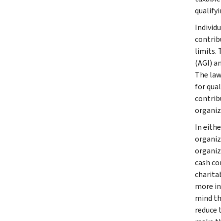
qualify
Individ
contrib
limits.
(AGI) a
The law
for qua
contrib
organiz
In eith
organiz
organiz
cash co
charita
more in
mind th
reduce 