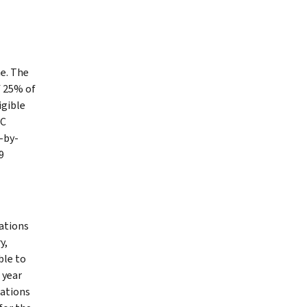
e. The
f 25% of
igible
 C
-by-
9
nations
y,
ble to
 year
nations