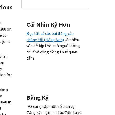
tions
e
Cái Nhìn Kỹ Hơn
$300 on
Đọc tất cả các bài đăng của
e to
chúng tôi (tiếng Anh)
về nhiều
a joint
vấn đề kịp thời mà người đóng
thuế và cộng đồng thuế quan
their
tâm
ion
y,
ion for
ake a
 a
Đăng Ký
1040 in
IRS cung cấp một số dịch vụ
d
đăng ký nhận Tin Tức điện tử về
s to