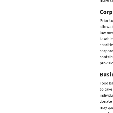
make th
Corp
Prior t
allowab
law now
taxable
charitie
corpora
contrib
provisio
Busi
Food ba
to take
individ
donate 
may qual