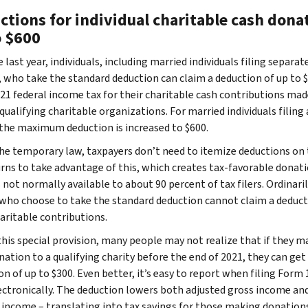
ctions for individual charitable cash dona
o $600
e last year, individuals, including married individuals filing separat
, who take the standard deduction can claim a deduction of up to 
021 federal income tax for their charitable cash contributions mad
qualifying charitable organizations. For married individuals filing 
 the maximum deduction is increased to $600.
he temporary law, taxpayers don’t need to itemize deductions on 
urns to take advantage of this, which creates tax-favorable donat
not normally available to about 90 percent of tax filers. Ordinaril
who choose to take the standard deduction cannot claim a deduct
haritable contributions.
this special provision, many people may not realize that if they m
nation to a qualifying charity before the end of 2021, they can get
n of up to $300. Even better, it’s easy to report when filing Form 
ectronically. The deduction lowers both adjusted gross income an
 income – translating into tax savings for those making donation