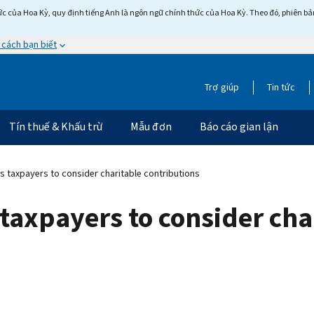
c của Hoa Kỳ, quy định tiếng Anh là ngôn ngữ chính thức của Hoa Kỳ. Theo đó, phiên bản 
 cách bạn biết
Trợ giúp
Tin tức
Tín thuế & Khấu trừ
Mẫu đơn
Báo cáo gian lận
 taxpayers to consider charitable contributions
taxpayers to consider cha