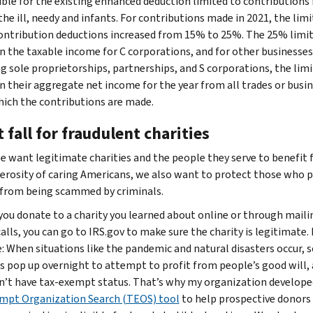
gible for the existing enhanced deduction limited to contributions 
the ill, needy and infants. For contributions made in 2021, the limi
ontribution deductions increased from 15% to 25%. The 25% limit
n the taxable income for C corporations, and for other businesses
g sole proprietorships, partnerships, and S corporations, the limit
n their aggregate net income for the year from all trades or busi
ich the contributions are made.
 fall for fraudulent charities
e want legitimate charities and the people they serve to benefit
erosity of caring Americans, we also want to protect those who p
from being scammed by criminals.
you donate to a charity you learned about online or through maili
lls, you can go to IRS.gov to make sure the charity is legitimate. I
e: When situations like the pandemic and natural disasters occur,
es pop up overnight to attempt to profit from people’s good will,
n’t have tax-exempt status. That’s why my organization develope
mpt Organization Search (TEOS) tool
to help prospective donor