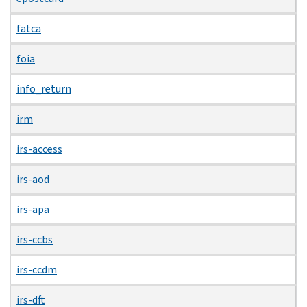
fatca
foia
info_return
irm
irs-access
irs-aod
irs-apa
irs-ccbs
irs-ccdm
irs-dft