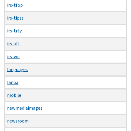
irs-tfop
irs-tipss
irs-trty
irs-utl
irs-wd
languages
lanoa
mobile
newmediaimages
newsroom