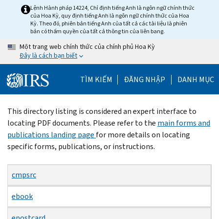
Skip
Lệnh Hành pháp 14224, Chỉ định tiếng Anh là ngôn ngữ chính thức
của Hoa Kỳ, quy định tiếng Anh là ngôn ngữ chính thức của Hoa
to
Kỳ. Theo đó, phiên bản tiếng Anh của tất cả các tài liệu là phiên
main
bản có thẩm quyền của tất cả thông tin của liên bang.
content
Một trang web chính thức của chính phủ Hoa Kỳ
Đây là cách bạn biết
TÌM KIẾM
ĐĂNG NHẬP
DANH MỤC
Beginning
This directory listing is considered an expert interface to
of
locating PDF documents. Please refer to the
main forms and
main
publications landing page
for more details on locating
content
specific forms, publications, or instructions.
cmpsrc
ebook
epostcard