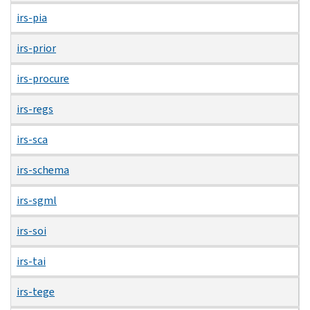
irs-pia
irs-prior
irs-procure
irs-regs
irs-sca
irs-schema
irs-sgml
irs-soi
irs-tai
irs-tege