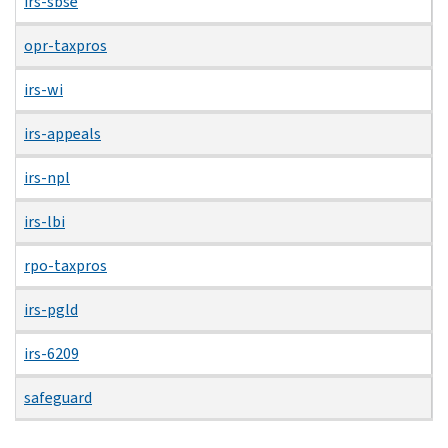
irs-sbse
opr-taxpros
irs-wi
irs-appeals
irs-npl
irs-lbi
rpo-taxpros
irs-pgld
irs-6209
safeguard