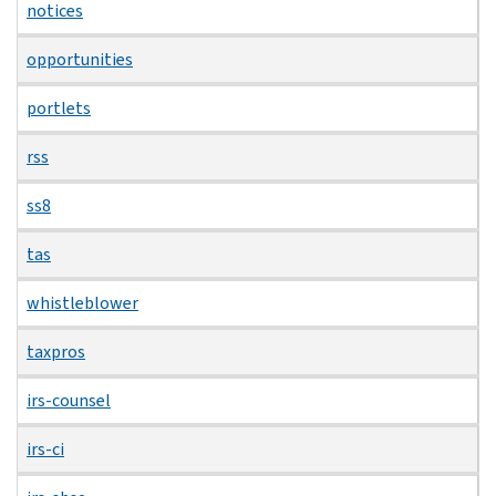
notices
opportunities
portlets
rss
ss8
tas
whistleblower
taxpros
irs-counsel
irs-ci