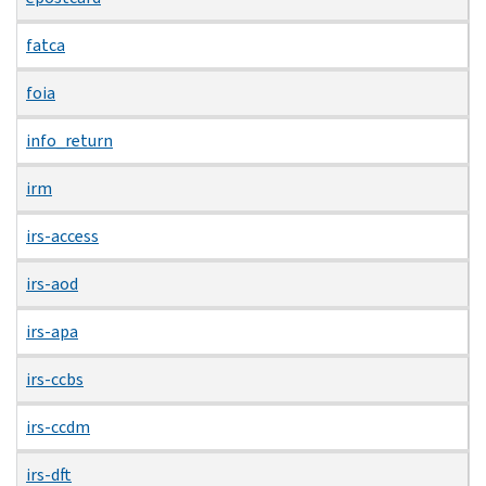
fatca
foia
info_return
irm
irs-access
irs-aod
irs-apa
irs-ccbs
irs-ccdm
irs-dft