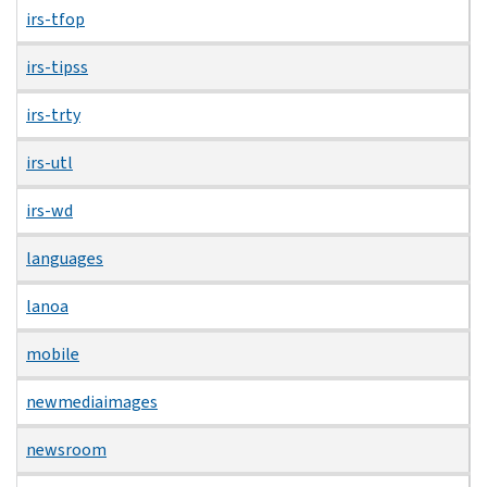
irs-tfop
irs-tipss
irs-trty
irs-utl
irs-wd
languages
lanoa
mobile
newmediaimages
newsroom