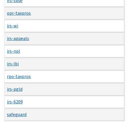
irs-sbse
opr-taxpros
irs-wi
irs-appeals
irs-npl
irs-lbi
rpo-taxpros
irs-pgld
irs-6209
safeguard