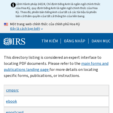
Skip
Lệnh Hành pháp 14224, Chỉ định tiếng Anh là ngôn ngữ chính thức
của Hoa Kỳ, quy định tiếng Anh là ngôn ngữ chính thức của Hoa
to
Kỳ. Theo đó, phiên bản tiếng Anh của tất cả các tài liệu là phiên
main
bản có thẩm quyền của tất cả thông tin của liên bang.
content
Một trang web chính thức của chính phủ Hoa Kỳ
Đây là cách bạn biết
TÌM KIẾM
ĐĂNG NHẬP
DANH MỤC
Beginning
This directory listing is considered an expert interface to
of
locating PDF documents. Please refer to the
main forms and
main
publications landing page
for more details on locating
content
specific forms, publications, or instructions.
cmpsrc
ebook
epostcard