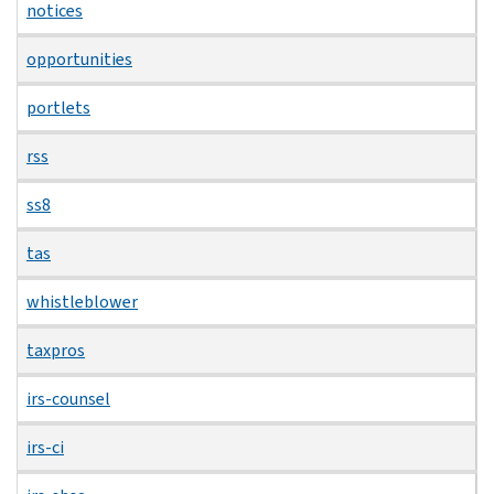
notices
opportunities
portlets
rss
ss8
tas
whistleblower
taxpros
irs-counsel
irs-ci