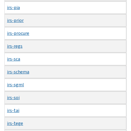
irs-pia
irs-prior
irs-procure
irs-regs
irs-sca
irs-schema
irs-sgml
irs-soi
irs-tai
irs-tege