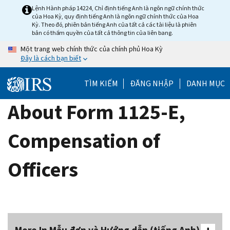
Skip
Lệnh Hành pháp 14224, Chỉ định tiếng Anh là ngôn ngữ chính thức
của Hoa Kỳ, quy định tiếng Anh là ngôn ngữ chính thức của Hoa
to
Kỳ. Theo đó, phiên bản tiếng Anh của tất cả các tài liệu là phiên
main
bản có thẩm quyền của tất cả thông tin của liên bang.
content
Một trang web chính thức của chính phủ Hoa Kỳ
Đây là cách bạn biết
TÌM KIẾM
ĐĂNG NHẬP
DANH MỤC
About Form 1125-E,
Compensation of
Officers