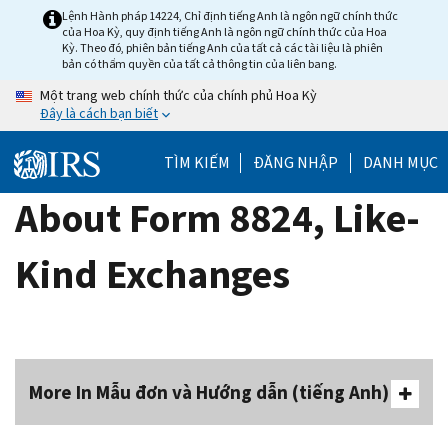
Skip
Lệnh Hành pháp 14224, Chỉ định tiếng Anh là ngôn ngữ chính thức
của Hoa Kỳ, quy định tiếng Anh là ngôn ngữ chính thức của Hoa
to
Kỳ. Theo đó, phiên bản tiếng Anh của tất cả các tài liệu là phiên
main
bản có thẩm quyền của tất cả thông tin của liên bang.
content
Một trang web chính thức của chính phủ Hoa Kỳ
Đây là cách bạn biết
TÌM KIẾM
ĐĂNG NHẬP
DANH MỤC
About Form 8824, Like-
Kind Exchanges
More In Mẫu đơn và Hướng dẫn (tiếng Anh)