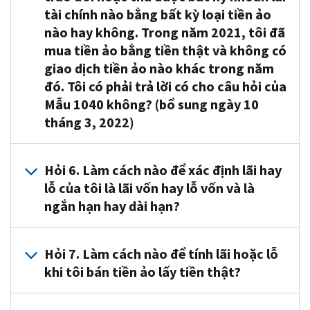
dạng
nào
chức
cũng
tài chính nào bằng bất kỳ loại tiền ảo
giao
kỹ
khi ,
năng
áp
dịch
nào hay không. Trong năm 2021, tôi đã
thuật
tùy
như
dụng
duy
mua tiền ảo bằng tiền thật và không có
số
thuộc
một
được
nhất
giao dịch tiền ảo nào khác trong năm
trên
vào mọi
đơn
cho
của
sổ
đó. Tôi có phải trả lời có cho câu hỏi của
giới
vị
giao
bạn
cái
hạn
tài
Mẫu 1040 không? (bổ sung ngày 10
dịch
liên
phân
về
khoản,
sử
tháng 3, 2022)
quan
tán,
khả
một
dụng
đến
chẳng
năng
phương
tiền
A5(a):
tiền
hạn
khấu
Hỏi 6. Làm cách nào để xác định lãi hay
tiện
ảo.
Nếu
ảo
như chuỗi
trừ
lưu
Để
lỗ của tôi là lãi vốn hay lỗ vốn và là
các
trong
khối.
lỗ
trữ
biết
ngắn hạn hay dài hạn?
giao
năm
Một
vốn.
giá
thêm
dịch
2020
giao
Để
trị
thông
duy
Đáp
là
dịch
biết
và
Hỏi 7. Làm cách nào để tính lãi hoặc lỗ
tin
nhất
6.
mua
liên
thêm
một
về
khi tôi bán tiền ảo lấy tiền thật?
của
Nếu
tiền
quan
thông
phương
việc
bạn
nắm
ảo
đến
tin
tiện
xử
liên
Đáp
giữ