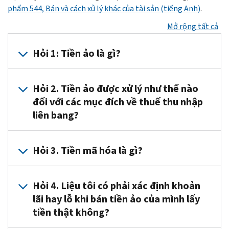
phẩm 544, Bán và cách xử lý khác của tài sản (tiếng Anh)
.
Mở rộng tất cả
Hỏi 1: Tiền ảo là gì?
Đáp
Hỏi 2. Tiền ảo được xử lý như thế nào
1.
đối với các mục đích về thuế thu nhập
Tiền
liên bang?
ảo
là
một
Đáp
Hỏi 3. Tiền mã hóa là gì?
đại
2.
diện
Tiền
Đáp
kỹ
ảo
Hỏi 4. Liệu tôi có phải xác định khoản
3.
thuật
được
lãi hay lỗ khi bán tiền ảo của mình lấy
Tiền
số
coi
tiền thật không?
mã
của
là
hóa là
giá
tài