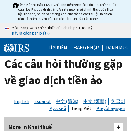
Skip
Lệnh Hành pháp 14224, Chỉ định tiếng Anh là ngôn ngữ chính thức
của Hoa Kỳ, quy định tiếng Anh là ngôn ngữ chính thức của Hoa
to
Kỳ. Theo đó, phiên bản tiếng Anh của tất cả các tài liệu là phiên
main
bản có thẩm quyền của tất cả thông tin của liên bang.
content
Một trang web chính thức của chính phủ Hoa Kỳ
Đây là cách bạn biết
TÌM KIẾM
ĐĂNG NHẬP
DANH MỤC
Các câu hỏi thường gặp
về giao dịch tiền ảo
English
Español
中文 (简体)
中文 (繁體)
한국어
Русский
Tiếng Việt
Kreyòl ayisyen
More In Khai thuế