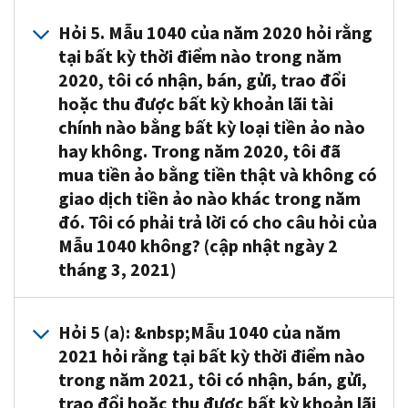
một
Đáp
trị
sản
Hỏi 5. Mẫu 1040 của năm 2020 hỏi rằng
loại
4.
thay
và
tại bất kỳ thời điểm nào trong năm
tiền
Có.
vì
những
2020, tôi có nhận, bán, gửi, trao đổi
ảo
Khi
đại
nguyên
hoặc thu được bất kỳ khoản lãi tài
sử
bán
diện
tắc
chính nào bằng bất kỳ loại tiền ảo nào
dụng
tiền
của
chung
mật
ảo,
hay không. Trong năm 2020, tôi đã
đồng
về
mã
bạn
đô-
thuế
mua tiền ảo bằng tiền thật và không có
để
phải
la
có
giao dịch tiền ảo nào khác trong năm
bảo
xác
Mỹ
thể
đó. Tôi có phải trả lời có cho câu hỏi của
mật
định
hoặc
được
Mẫu 1040 không? (cập nhật ngày 2
những
bất
tiền
áp
tháng 3, 2021)
giao
kỳ
tệ
dụng
dịch
khoản
ngoại
cho
Đáp
được
lãi
quốc
giao
Hỏi 5 (a): &nbsp;Mẫu 1040 của năm
5.
ghi
hoặc
("tiền
dịch
2021 hỏi rằng tại bất kỳ thời điểm nào
Không.
lại
lỗ
thật"),
tài
trong năm 2021, tôi có nhận, bán, gửi,
Nếu
dưới
vốn
có
sản
trao đổi hoặc thu được bất kỳ khoản lãi
các