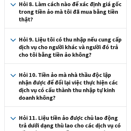
bằng
tiền
về
Hỏi 8. Làm cách nào để xác định giá gốc
trao
lý
quan
7.
tiền
tiền
mã
tài
đổi.
thuế
trong tiền ảo mà tôi đã mua bằng tiền
đến
Lãi
ảo
thật,
hóa được
sản
Một
đối
thật?
tiền
hoặc
không
thì
ghi
vốn,
số
với
ảo
lỗ
quá
bạn
lại
lãi
loại
tiền
trong
của
một
Đáp
không
trên
vốn
tiền
Hỏi 9. Liệu tôi có thu nhập nếu cung cấp
ảo,
năm
bạn
năm
8.
bắt
sổ
và
ảo
xem
dịch vụ cho người khác và người đó trả
2021
sẽ
trước
Giá
buộc
cái
lỗ
có
Thông báo
cho tôi bằng tiền ảo không?
là
là
khi
gốc của
phải
phân
vốn,
thể
2014-
mua
chênh
bán
bạn
trả
tán
xem
Ấn
được
21.
tiền
lệch
hoặc
(còn
Đáp
lời
được
phẩm
chuyển
Để
Hỏi 10. Tiền ảo mà nhà thầu độc lập
ảo
giữa
trao
được
9.
có
gọi
544,
đổi,
biết
nhận được để đổi lại việc thực hiện các
bằng
giá
đổi
gọi
Có.
cho
là
Bán
có
thêm
dịch vụ có cấu thành thu nhập tự kinh
tiền
gốc
chúng,
là
Khi
câu
giao
và
nghĩa
thông
doanh không?
thật,
đã
thì
"giá
nhận
hỏi
dịch
cách
là
tin
thì
điều
bạn
gốc chi
tài
của
"trên
xử
chúng
về
bạn
chỉnh
sẽ
phí"
sản,
Đáp
Mẫu
chuỗi";
lý
có
việc
Hỏi 11. Liệu tiền ảo được chủ lao động
không
của
có
của
bao
10.
1040.
một
khác
giá
xử
trả dưới dạng thù lao cho các dịch vụ có
bắt
bạn
lãi
bạn)
gồm
Có.
giao
của
trị
lý