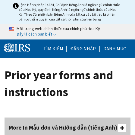
Skip to main content
Lệnh Hành pháp 14224, Chỉ định tiếng Anh là ngôn ngữ chính thức
của Hoa Kỳ, quy định tiếng Anh là ngôn ngữ chính thức của Hoa
Kỳ. Theo đó, phiên bản tiếng Anh của tất cả các tài liệu là phiên
bản có thẩm quyền của tất cả thông tin của liên bang.
Một trang web chính thức của chính phủ Hoa Kỳ
Đây là cách bạn biết
Help Menu Mobile
TÌM KIẾM
ĐĂNG NHẬP
DANH MỤC
Prior year forms and
instructions
More In Mẫu đơn và Hướng dẫn (tiếng Anh)