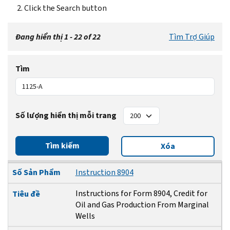
Click the Search button
Đang hiển thị 1 - 22 of 22
Tìm Trợ Giúp
Tìm
Số lượng hiển thị mỗi trang
Tìm kiếm
Xóa
Số Sản Phẩm
Tiêu đề
Ngày Sửa Đổi
Số Sản Phẩm
Instruction 8904
Instructions for Form 8904, Credit for
Tiêu đề
Oil and Gas Production From Marginal
Wells