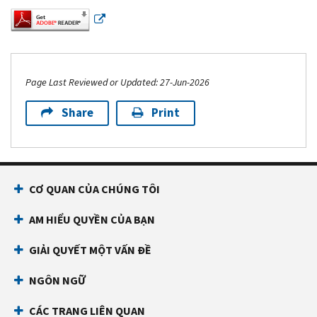
Page Last Reviewed or Updated: 27-Jun-2026
Share
Print
Footer Navigation
CƠ QUAN CỦA CHÚNG TÔI
AM HIỂU QUYỀN CỦA BẠN
GIẢI QUYẾT MỘT VẤN ĐỀ
NGÔN NGỮ
CÁC TRANG LIÊN QUAN