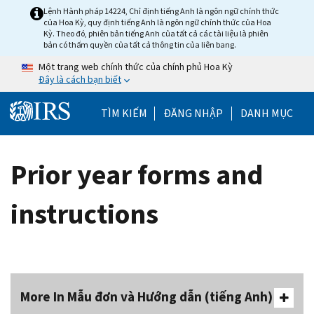
Skip to main content
Lệnh Hành pháp 14224, Chỉ định tiếng Anh là ngôn ngữ chính thức
của Hoa Kỳ, quy định tiếng Anh là ngôn ngữ chính thức của Hoa
Kỳ. Theo đó, phiên bản tiếng Anh của tất cả các tài liệu là phiên
bản có thẩm quyền của tất cả thông tin của liên bang.
Một trang web chính thức của chính phủ Hoa Kỳ
Đây là cách bạn biết
Help Menu Mobile
TÌM KIẾM
ĐĂNG NHẬP
DANH MỤC
Prior year forms and
instructions
More In Mẫu đơn và Hướng dẫn (tiếng Anh)