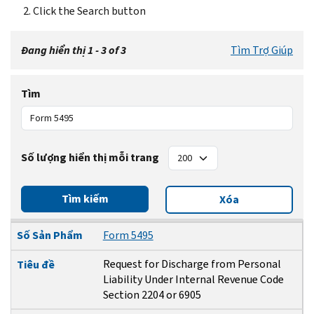
Click the Search button
Đang hiển thị 1 - 3 of 3
Tìm Trợ Giúp
Tìm
Số lượng hiển thị mỗi trang
Tìm kiếm
Xóa
Số Sản Phẩm
Tiêu đề
Ngày Sửa Đổi
Số Sản Phẩm
Form 5495
Request for Discharge from Personal
Tiêu đề
Liability Under Internal Revenue Code
Section 2204 or 6905