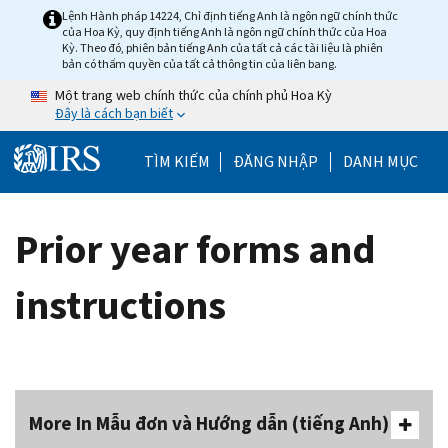
Skip to main content
Lệnh Hành pháp 14224, Chỉ định tiếng Anh là ngôn ngữ chính thức
của Hoa Kỳ, quy định tiếng Anh là ngôn ngữ chính thức của Hoa
Kỳ. Theo đó, phiên bản tiếng Anh của tất cả các tài liệu là phiên
bản có thẩm quyền của tất cả thông tin của liên bang.
Một trang web chính thức của chính phủ Hoa Kỳ
Đây là cách bạn biết
Help Menu Mobile
TÌM KIẾM
ĐĂNG NHẬP
DANH MỤC
Prior year forms and
instructions
More In Mẫu đơn và Hướng dẫn (tiếng Anh)