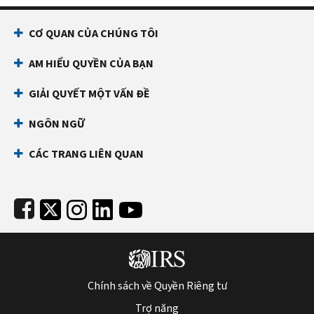
Footer Navigation
CƠ QUAN CỦA CHÚNG TÔI
AM HIỂU QUYỀN CỦA BẠN
GIẢI QUYẾT MỘT VẤN ĐỀ
NGÔN NGỮ
CÁC TRANG LIÊN QUAN
Subfooter
Chính sách về Quyền Riêng tư
Trợ năng