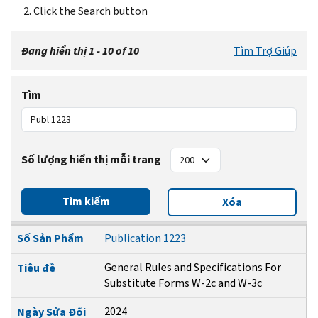
Click the Search button
Đang hiển thị 1 - 10 of 10
Tìm Trợ Giúp
Tìm
Số lượng hiển thị mỗi trang
Tìm kiếm
Xóa
Số Sản Phẩm
Tiêu đề
Ngày Sửa Đổi
Số Sản Phẩm
Publication 1223
General Rules and Specifications For
Tiêu đề
Substitute Forms W-2c and W-3c
2024
Ngày Sửa Đổi