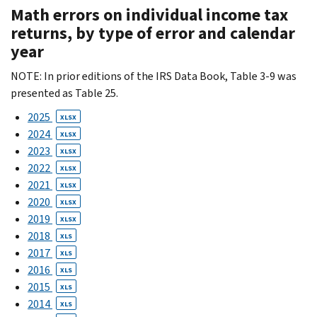
Math errors on individual income tax
returns, by type of error and calendar
year
NOTE: In prior editions of the IRS Data Book, Table 3-9 was
presented as Table 25.
2025
XLSX
2024
XLSX
2023
XLSX
2022
XLSX
2021
XLSX
2020
XLSX
2019
XLSX
2018
XLS
2017
XLS
2016
XLS
2015
XLS
2014
XLS