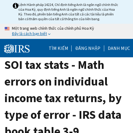
Skip
Lệnh Hành pháp 14224, Chỉ định tiếng Anh là ngôn ngữ chính thức
của Hoa Kỳ, quy định tiếng Anh là ngôn ngữ chính thức của Hoa
to
Kỳ. Theo đó, phiên bản tiếng Anh của tất cả các tài liệu là phiên
main
bản có thẩm quyền của tất cả thông tin của liên bang.
content
Một trang web chính thức của chính phủ Hoa Kỳ
Đây là cách bạn biết
TÌM KIẾM
ĐĂNG NHẬP
DANH MỤC
SOI tax stats - Math
errors on individual
income tax returns, by
type of error - IRS data
book table 3-9