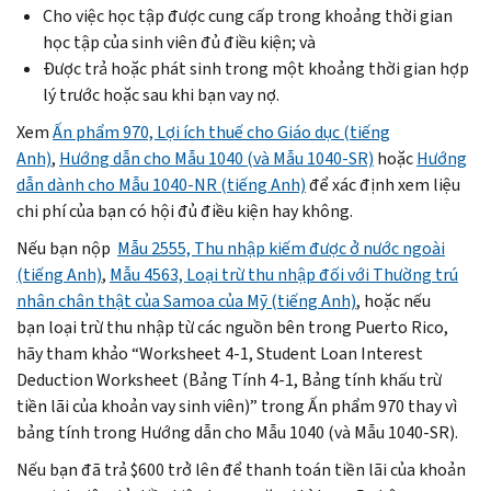
Cho việc học tập được cung cấp trong khoảng thời gian
học tập của sinh viên đủ điều kiện; và
Được trả hoặc phát sinh trong một khoảng thời gian hợp
lý trước hoặc sau khi bạn vay nợ.
Xem
Ấn phẩm 970, Lợi ích thuế cho Giáo dục (tiếng
Anh)
,
Hướng dẫn cho Mẫu 1040 (và Mẫu 1040-SR)
hoặc
Hướng
dẫn dành cho Mẫu 1040-NR (tiếng Anh)
để xác định xem liệu
chi phí của bạn có hội đủ điều kiện hay không.
Nếu bạn nộp
Mẫu 2555, Thu nhập kiếm được ở nước ngoài
(tiếng Anh)
,
Mẫu 4563, Loại trừ thu nhập đối với Thường trú
nhân chân thật của Samoa của Mỹ (tiếng Anh)
, hoặc nếu
bạn loại trừ thu nhập từ các nguồn bên trong Puerto Rico,
hãy tham khảo “Worksheet 4-1, Student Loan Interest
Deduction Worksheet (Bảng Tính 4-1, Bảng tính khấu trừ
tiền lãi của khoản vay sinh viên)” trong Ấn phẩm 970 thay vì
bảng tính trong Hướng dẫn cho Mẫu 1040 (và Mẫu 1040-SR).
Nếu bạn đã trả $600 trở lên để thanh toán tiền lãi của khoản