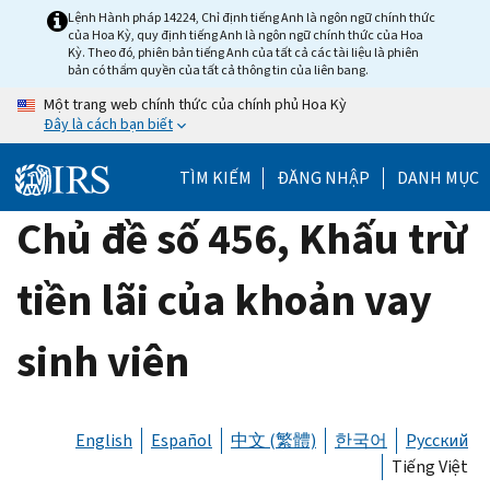
Skip
Lệnh Hành pháp 14224, Chỉ định tiếng Anh là ngôn ngữ chính thức
của Hoa Kỳ, quy định tiếng Anh là ngôn ngữ chính thức của Hoa
to
Kỳ. Theo đó, phiên bản tiếng Anh của tất cả các tài liệu là phiên
main
bản có thẩm quyền của tất cả thông tin của liên bang.
content
Một trang web chính thức của chính phủ Hoa Kỳ
Đây là cách bạn biết
TÌM KIẾM
ĐĂNG NHẬP
DANH MỤC
Chủ đề số 456, Khấu trừ
tiền lãi của khoản vay
sinh viên
English
Español
中文 (繁體)
한국어
Русский
Tiếng Việt