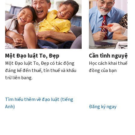
Bạn
hoặc
của
bạn
trực
tiếp.
cũng
trộm
bạn
có
tiếp
.
có
cắp
thể
Điện
thể
danh
Truy
làm
thoại
yêu
tính.
xuất
với
cầu
hoặc
Chúng
tài
Làm
bản
xin
tôi
khoản
thế
ghi
cấp
làm
Một Đạo luật To, Đẹp
Cần tình nguyện 
nào
bằng
lại
việc
Một Đạo luật To, Đẹp có tác động
Học cách khai thuế và
để
thư
IP
từ
đáng kể đến thuế, tín thuế và khấu
đồng của bạn
biết
(tiếng
PIN
7
trừ liên bang.
đó
Anh)
.
giờ
là
Mã
sáng
Giới
IRS
IP
đến
Tìm hiểu thêm về đạo luật (tiếng
thiệu
(tiếng
PIN
7
Anh)
về
Đăng ký ngay
Anh)
là
giờ
bản
một
tối,
ghi
số
giờ
gồm
địa