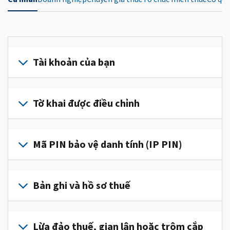
Tài khoản của bạn
Đăng
nhập
Tờ khai được điều chỉnh
hoặc
tạo
Nộp
tài
tờ
Mã PIN bảo vệ danh tính (IP PIN)
khoản
khai
(tiếng
được
Để
Anh)
điều
lấy
Bản ghi và hồ sơ thuế
để
chỉnh
IP
truy
để
PIN,
cập
Để
sửa
đăng
và
xem
Lừa đảo thuế, gian lận hoặc trộm cắp
một