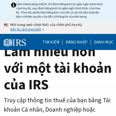
Home
Skip
Lệnh Hành pháp 14224, Chỉ định tiếng Anh là ngôn ngữ chính thức
của Hoa Kỳ, quy định tiếng Anh là ngôn ngữ chính thức của Hoa
to
Page
Kỳ. Theo đó, phiên bản tiếng Anh của tất cả các tài liệu là phiên
main
bản có thẩm quyền của tất cả thông tin của liên bang.
content
Một trang web chính thức của chính phủ Hoa Kỳ
Đây là cách bạn biết
TÌM KIẾM
ĐĂNG NHẬP
DANH MỤC
Làm nhiều hơn
với một tài khoản
của IRS
Truy cập thông tin thuế của bạn bằng Tài
khoản Cá nhân, Doanh nghiệp hoặc