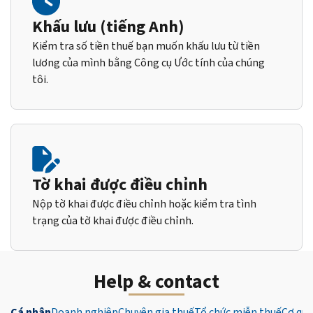
Khấu lưu (tiếng Anh)
Kiểm tra số tiền thuế bạn muốn khấu lưu từ tiền
lương của mình bằng Công cụ Ước tính của chúng
tôi.
Tờ khai được điều chỉnh
Nộp tờ khai được điều chỉnh hoặc kiểm tra tình
trạng của tờ khai được điều chỉnh.
Help & contact
Cá nhân
Doanh nghiệp
Chuyên gia thuế
Tổ chức miễn thuế
Cơ qua