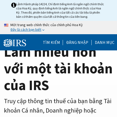
Home
Skip
Lệnh Hành pháp 14224, Chỉ định tiếng Anh là ngôn ngữ chính thức
của Hoa Kỳ, quy định tiếng Anh là ngôn ngữ chính thức của Hoa
to
Page
Kỳ. Theo đó, phiên bản tiếng Anh của tất cả các tài liệu là phiên
main
bản có thẩm quyền của tất cả thông tin của liên bang.
content
Một trang web chính thức của chính phủ Hoa Kỳ
Đây là cách bạn biết
TÌM KIẾM
ĐĂNG NHẬP
DANH MỤC
Làm nhiều hơn
với một tài khoản
của IRS
Truy cập thông tin thuế của bạn bằng Tài
khoản Cá nhân, Doanh nghiệp hoặc