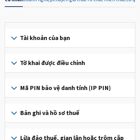
Tài khoản của bạn
Đăng
nhập
Tờ khai được điều chỉnh
hoặc
tạo
Nộp
tài
tờ
Mã PIN bảo vệ danh tính (IP PIN)
khoản
khai
(tiếng
được
Để
Anh)
điều
lấy
Bản ghi và hồ sơ thuế
để
chỉnh
IP
truy
để
PIN,
cập
Để
sửa
đăng
và
xem
Lừa đảo thuế, gian lận hoặc trộm cắp
một