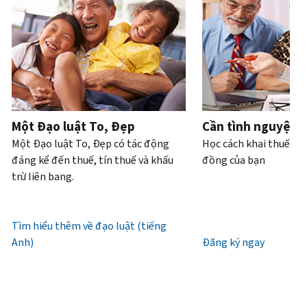
Bạn
hoặc
của
bạn
trực
tiếp.
cũng
trộm
bạn
có
tiếp
.
có
cắp
thể
Điện
thể
danh
Truy
làm
thoại
yêu
tính.
xuất
với
cầu
hoặc
Chúng
tài
Làm
bản
xin
tôi
khoản
thế
ghi
cấp
làm
Một Đạo luật To, Đẹp
Cần tình nguyện 
nào
bằng
lại
việc
Một Đạo luật To, Đẹp có tác động
Học cách khai thuế và
để
thư
IP
từ
đáng kể đến thuế, tín thuế và khấu
đồng của bạn
biết
(tiếng
PIN
7
trừ liên bang.
đó
Anh)
.
giờ
là
Mã
sáng
Giới
IRS
IP
đến
Tìm hiểu thêm về đạo luật (tiếng
thiệu
(tiếng
PIN
7
Anh)
về
Đăng ký ngay
Anh)
là
giờ
bản
một
tối,
ghi
số
giờ
gồm
địa