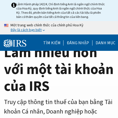
Home
Skip
Lệnh Hành pháp 14224, Chỉ định tiếng Anh là ngôn ngữ chính thức
của Hoa Kỳ, quy định tiếng Anh là ngôn ngữ chính thức của Hoa
to
Page
Kỳ. Theo đó, phiên bản tiếng Anh của tất cả các tài liệu là phiên
main
bản có thẩm quyền của tất cả thông tin của liên bang.
content
Một trang web chính thức của chính phủ Hoa Kỳ
Đây là cách bạn biết
TÌM KIẾM
ĐĂNG NHẬP
DANH MỤC
Làm nhiều hơn
với một tài khoản
của IRS
Truy cập thông tin thuế của bạn bằng Tài
khoản Cá nhân, Doanh nghiệp hoặc