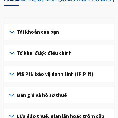
Tài khoản của bạn
Đăng
nhập
Tờ khai được điều chỉnh
hoặc
tạo
Nộp
tài
tờ
Mã PIN bảo vệ danh tính (IP PIN)
khoản
khai
(tiếng
được
Để
Anh)
điều
lấy
Bản ghi và hồ sơ thuế
để
chỉnh
IP
truy
để
PIN,
cập
Để
sửa
đăng
và
xem
Lừa đảo thuế, gian lận hoặc trộm cắp
một