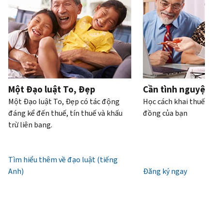
Bạn
hoặc
của
bạn
trực
tiếp.
cũng
trộm
bạn
có
tiếp
.
có
cắp
thể
Điện
thể
danh
Truy
làm
thoại
yêu
tính.
xuất
với
cầu
hoặc
Chúng
tài
Làm
bản
xin
tôi
khoản
thế
ghi
cấp
làm
Một Đạo luật To, Đẹp
Cần tình nguyện 
nào
bằng
lại
việc
Một Đạo luật To, Đẹp có tác động
Học cách khai thuế và
để
thư
IP
từ
đáng kể đến thuế, tín thuế và khấu
đồng của bạn
biết
(tiếng
PIN
7
trừ liên bang.
đó
Anh)
.
giờ
là
Mã
sáng
Giới
IRS
IP
đến
Tìm hiểu thêm về đạo luật (tiếng
thiệu
(tiếng
PIN
7
Anh)
về
Đăng ký ngay
Anh)
là
giờ
bản
một
tối,
ghi
số
giờ
gồm
địa