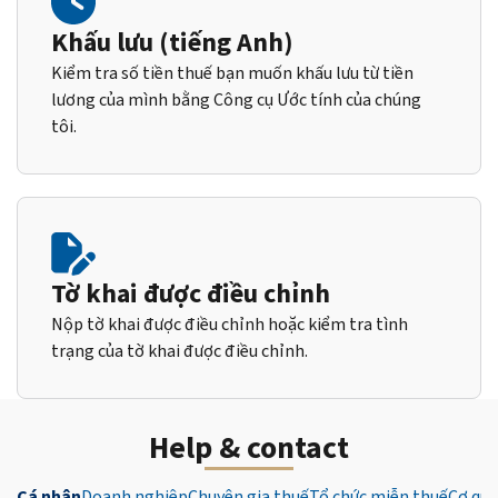
Khấu lưu (tiếng Anh)
Kiểm tra số tiền thuế bạn muốn khấu lưu từ tiền
lương của mình bằng Công cụ Ước tính của chúng
tôi.
Tờ khai được điều chỉnh
Nộp tờ khai được điều chỉnh hoặc kiểm tra tình
trạng của tờ khai được điều chỉnh.
Help & contact
Cá nhân
Doanh nghiệp
Chuyên gia thuế
Tổ chức miễn thuế
Cơ qua