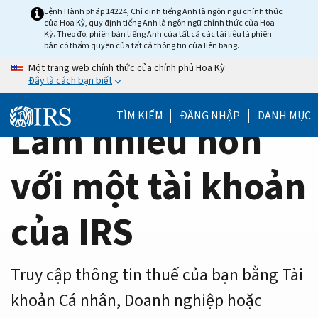
Home
Skip
Lệnh Hành pháp 14224, Chỉ định tiếng Anh là ngôn ngữ chính thức
của Hoa Kỳ, quy định tiếng Anh là ngôn ngữ chính thức của Hoa
to
Page
Kỳ. Theo đó, phiên bản tiếng Anh của tất cả các tài liệu là phiên
main
bản có thẩm quyền của tất cả thông tin của liên bang.
content
Một trang web chính thức của chính phủ Hoa Kỳ
Đây là cách bạn biết
TÌM KIẾM
ĐĂNG NHẬP
DANH MỤC
Làm nhiều hơn
với một tài khoản
của IRS
Truy cập thông tin thuế của bạn bằng Tài
khoản Cá nhân, Doanh nghiệp hoặc