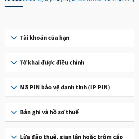
Tài khoản của bạn
Đăng
nhập
Tờ khai được điều chỉnh
hoặc
tạo
Nộp
tài
tờ
Mã PIN bảo vệ danh tính (IP PIN)
khoản
khai
(tiếng
được
Để
Anh)
điều
lấy
Bản ghi và hồ sơ thuế
để
chỉnh
IP
truy
để
PIN,
cập
Để
sửa
đăng
và
xem
Lừa đảo thuế, gian lận hoặc trộm cắp
một