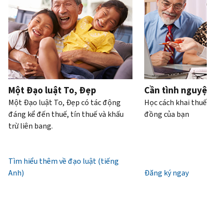
Bạn
hoặc
của
bạn
trực
tiếp.
cũng
trộm
bạn
có
tiếp
.
có
cắp
thể
Điện
thể
danh
Truy
làm
thoại
yêu
tính.
xuất
với
cầu
hoặc
Chúng
tài
Làm
bản
xin
tôi
khoản
thế
ghi
cấp
làm
Một Đạo luật To, Đẹp
Cần tình nguyện 
nào
bằng
lại
việc
Một Đạo luật To, Đẹp có tác động
Học cách khai thuế và
để
thư
IP
từ
đáng kể đến thuế, tín thuế và khấu
đồng của bạn
biết
(tiếng
PIN
7
trừ liên bang.
đó
Anh)
.
giờ
là
Mã
sáng
Giới
IRS
IP
đến
Tìm hiểu thêm về đạo luật (tiếng
thiệu
(tiếng
PIN
7
Anh)
về
Đăng ký ngay
Anh)
là
giờ
bản
một
tối,
ghi
số
giờ
gồm
địa