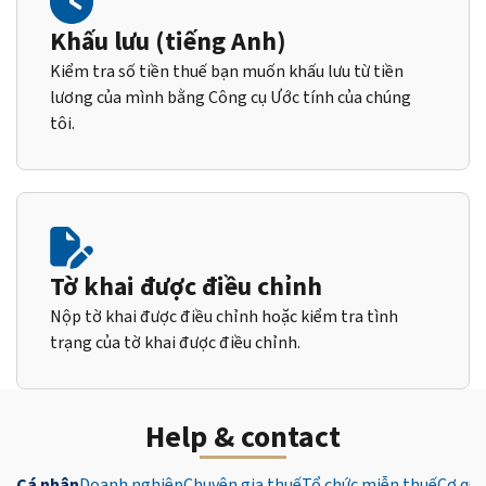
Khấu lưu (tiếng Anh)
Kiểm tra số tiền thuế bạn muốn khấu lưu từ tiền
lương của mình bằng Công cụ Ước tính của chúng
tôi.
Tờ khai được điều chỉnh
Nộp tờ khai được điều chỉnh hoặc kiểm tra tình
trạng của tờ khai được điều chỉnh.
Help & contact
Cá nhân
Doanh nghiệp
Chuyên gia thuế
Tổ chức miễn thuế
Cơ qua