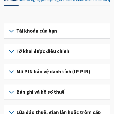
Tài khoản của bạn
Đăng
nhập
Tờ khai được điều chỉnh
hoặc
tạo
Nộp
tài
tờ
Mã PIN bảo vệ danh tính (IP PIN)
khoản
khai
(tiếng
được
Để
Anh)
điều
lấy
Bản ghi và hồ sơ thuế
để
chỉnh
IP
truy
để
PIN,
cập
Để
sửa
đăng
và
xem
Lừa đảo thuế, gian lận hoặc trộm cắp
một