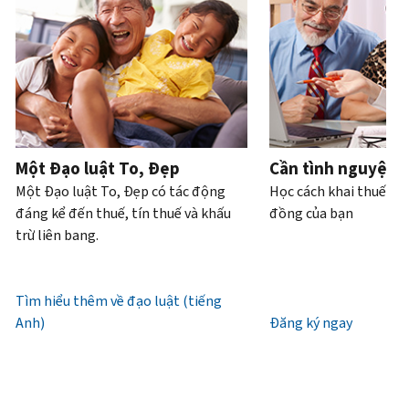
Bạn
hoặc
của
bạn
trực
tiếp.
cũng
trộm
bạn
có
tiếp
.
có
cắp
thể
Điện
thể
danh
Truy
làm
thoại
yêu
tính.
xuất
với
cầu
hoặc
Chúng
tài
Làm
bản
xin
tôi
khoản
thế
ghi
cấp
làm
Một Đạo luật To, Đẹp
Cần tình nguyện 
nào
bằng
lại
việc
Một Đạo luật To, Đẹp có tác động
Học cách khai thuế và
để
thư
IP
từ
đáng kể đến thuế, tín thuế và khấu
đồng của bạn
biết
(tiếng
PIN
7
trừ liên bang.
đó
Anh)
.
giờ
là
Mã
sáng
Giới
IRS
IP
đến
Tìm hiểu thêm về đạo luật (tiếng
thiệu
(tiếng
PIN
7
Anh)
về
Đăng ký ngay
Anh)
là
giờ
bản
một
tối,
ghi
số
giờ
gồm
địa