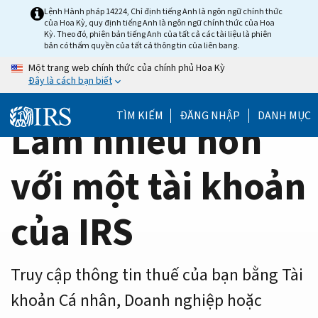
Home
Skip
Lệnh Hành pháp 14224, Chỉ định tiếng Anh là ngôn ngữ chính thức
của Hoa Kỳ, quy định tiếng Anh là ngôn ngữ chính thức của Hoa
to
Page
Kỳ. Theo đó, phiên bản tiếng Anh của tất cả các tài liệu là phiên
main
bản có thẩm quyền của tất cả thông tin của liên bang.
content
Một trang web chính thức của chính phủ Hoa Kỳ
Đây là cách bạn biết
TÌM KIẾM
ĐĂNG NHẬP
DANH MỤC
Làm nhiều hơn
với một tài khoản
của IRS
Truy cập thông tin thuế của bạn bằng Tài
khoản Cá nhân, Doanh nghiệp hoặc