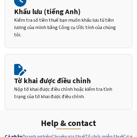
Khấu lưu (tiếng Anh)
Kiểm tra số tiền thuế bạn muốn khấu lưu từ tiền
lương của mình bằng Công cụ Ước tính của chúng
tôi.
Tờ khai được điều chỉnh
Nộp tờ khai được điều chỉnh hoặc kiểm tra tình
trạng của tờ khai được điều chỉnh.
Help & contact
Cá nhân
Doanh nghiệp
Chuyên gia thuế
Tổ chức miễn thuế
Cơ qua