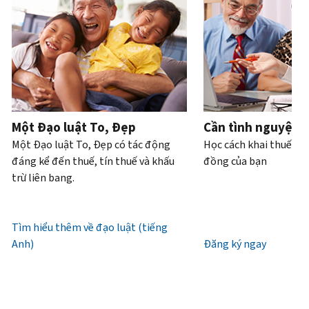
Bạn
hoặc
của
bạn
trực
tiếp.
cũng
trộm
bạn
có
tiếp
.
có
cắp
thể
Điện
thể
danh
Truy
làm
thoại
yêu
tính.
xuất
với
cầu
hoặc
Chúng
tài
Làm
bản
xin
tôi
khoản
thế
ghi
cấp
làm
Một Đạo luật To, Đẹp
Cần tình nguyện 
nào
bằng
lại
việc
Một Đạo luật To, Đẹp có tác động
Học cách khai thuế và
để
thư
IP
từ
đáng kể đến thuế, tín thuế và khấu
đồng của bạn
biết
(tiếng
PIN
7
trừ liên bang.
đó
Anh)
.
giờ
là
Mã
sáng
Giới
IRS
IP
đến
Tìm hiểu thêm về đạo luật (tiếng
thiệu
(tiếng
PIN
7
Anh)
về
Đăng ký ngay
Anh)
là
giờ
bản
một
tối,
ghi
số
giờ
gồm
địa