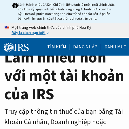
Home
Skip
Lệnh Hành pháp 14224, Chỉ định tiếng Anh là ngôn ngữ chính thức
của Hoa Kỳ, quy định tiếng Anh là ngôn ngữ chính thức của Hoa
to
Page
Kỳ. Theo đó, phiên bản tiếng Anh của tất cả các tài liệu là phiên
main
bản có thẩm quyền của tất cả thông tin của liên bang.
content
Một trang web chính thức của chính phủ Hoa Kỳ
Đây là cách bạn biết
TÌM KIẾM
ĐĂNG NHẬP
DANH MỤC
Làm nhiều hơn
với một tài khoản
của IRS
Truy cập thông tin thuế của bạn bằng Tài
khoản Cá nhân, Doanh nghiệp hoặc