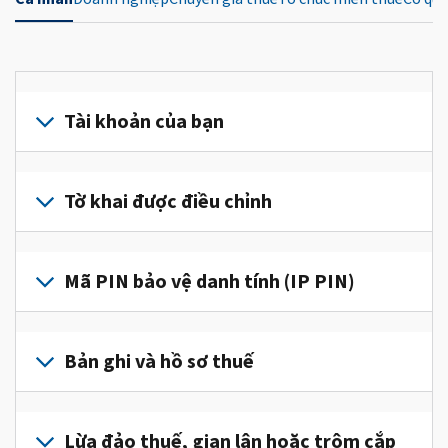
Tài khoản của bạn
Đăng
nhập
Tờ khai được điều chỉnh
hoặc
tạo
Nộp
tài
tờ
Mã PIN bảo vệ danh tính (IP PIN)
khoản
khai
(tiếng
được
Để
Anh)
điều
lấy
Bản ghi và hồ sơ thuế
để
chỉnh
IP
truy
để
PIN,
cập
Để
sửa
đăng
và
xem
Lừa đảo thuế, gian lận hoặc trộm cắp
một