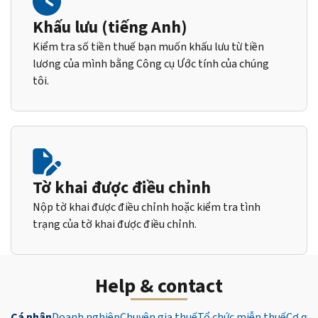
Khấu lưu (tiếng Anh)
Kiểm tra số tiền thuế bạn muốn khấu lưu từ tiền
lương của mình bằng Công cụ Ước tính của chúng
tôi.
Tờ khai được điều chỉnh
Nộp tờ khai được điều chỉnh hoặc kiểm tra tình
trạng của tờ khai được điều chỉnh.
Help & contact
Cá nhân
Doanh nghiệp
Chuyên gia thuế
Tổ chức miễn thuế
Cơ qua