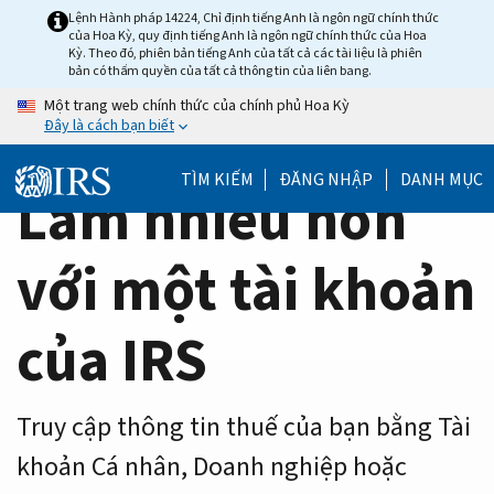
Home
Skip
Lệnh Hành pháp 14224, Chỉ định tiếng Anh là ngôn ngữ chính thức
của Hoa Kỳ, quy định tiếng Anh là ngôn ngữ chính thức của Hoa
to
Page
Kỳ. Theo đó, phiên bản tiếng Anh của tất cả các tài liệu là phiên
main
bản có thẩm quyền của tất cả thông tin của liên bang.
content
Một trang web chính thức của chính phủ Hoa Kỳ
Đây là cách bạn biết
TÌM KIẾM
ĐĂNG NHẬP
DANH MỤC
Làm nhiều hơn
với một tài khoản
của IRS
Truy cập thông tin thuế của bạn bằng Tài
khoản Cá nhân, Doanh nghiệp hoặc