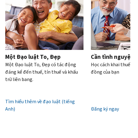
Bạn
hoặc
của
bạn
trực
tiếp.
cũng
trộm
bạn
có
tiếp
.
có
cắp
thể
Điện
thể
danh
Truy
làm
thoại
yêu
tính.
xuất
với
cầu
hoặc
Chúng
tài
Làm
bản
xin
tôi
khoản
thế
ghi
cấp
làm
Một Đạo luật To, Đẹp
Cần tình nguyện 
nào
bằng
lại
việc
Một Đạo luật To, Đẹp có tác động
Học cách khai thuế và
để
thư
IP
từ
đáng kể đến thuế, tín thuế và khấu
đồng của bạn
biết
(tiếng
PIN
7
trừ liên bang.
đó
Anh)
.
giờ
là
Mã
sáng
Giới
IRS
IP
đến
Tìm hiểu thêm về đạo luật (tiếng
thiệu
(tiếng
PIN
7
Anh)
về
Đăng ký ngay
Anh)
là
giờ
bản
một
tối,
ghi
số
giờ
gồm
địa