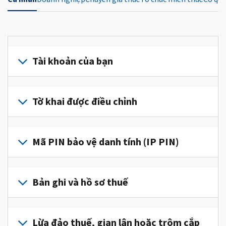
Tài khoản của bạn
Đăng
nhập
Tờ khai được điều chỉnh
hoặc
tạo
Nộp
tài
tờ
Mã PIN bảo vệ danh tính (IP PIN)
khoản
khai
(tiếng
được
Để
Anh)
điều
lấy
Bản ghi và hồ sơ thuế
để
chỉnh
IP
truy
để
PIN,
cập
Để
sửa
đăng
và
xem
Lừa đảo thuế, gian lận hoặc trộm cắp
một