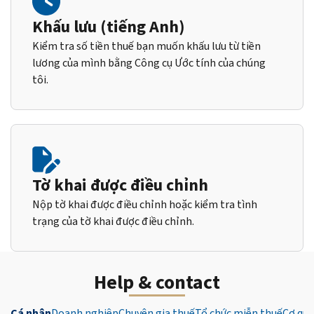
Khấu lưu (tiếng Anh)
Kiểm tra số tiền thuế bạn muốn khấu lưu từ tiền
lương của mình bằng Công cụ Ước tính của chúng
tôi.
Tờ khai được điều chỉnh
Nộp tờ khai được điều chỉnh hoặc kiểm tra tình
trạng của tờ khai được điều chỉnh.
Help & contact
Cá nhân
Doanh nghiệp
Chuyên gia thuế
Tổ chức miễn thuế
Cơ qua