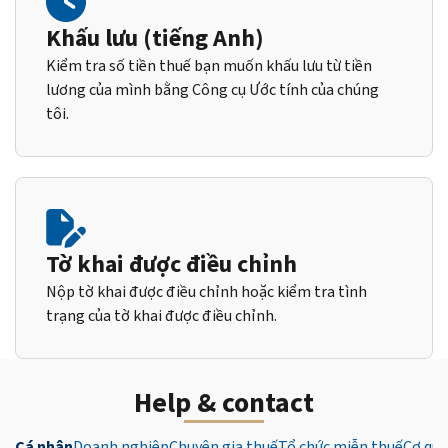
Khấu lưu (tiếng Anh)
Kiểm tra số tiền thuế bạn muốn khấu lưu từ tiền
lương của mình bằng Công cụ Ước tính của chúng
tôi.
Tờ khai được điều chỉnh
Nộp tờ khai được điều chỉnh hoặc kiểm tra tình
trạng của tờ khai được điều chỉnh.
Help & contact
Cá nhân
Doanh nghiệp
Chuyên gia thuế
Tổ chức miễn thuế
Cơ qua