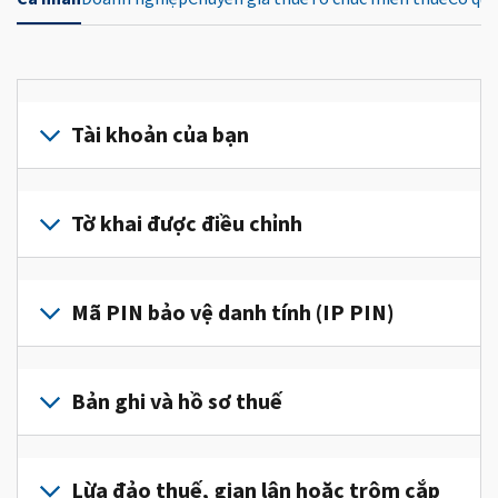
Tài khoản của bạn
Đăng
nhập
Tờ khai được điều chỉnh
hoặc
tạo
Nộp
tài
tờ
Mã PIN bảo vệ danh tính (IP PIN)
khoản
khai
(tiếng
được
Để
Anh)
điều
lấy
Bản ghi và hồ sơ thuế
để
chỉnh
IP
truy
để
PIN,
cập
Để
sửa
đăng
và
xem
Lừa đảo thuế, gian lận hoặc trộm cắp
một