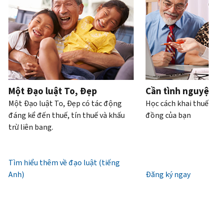
Bạn
hoặc
của
bạn
trực
tiếp.
cũng
trộm
bạn
có
tiếp
.
có
cắp
thể
Điện
thể
danh
Truy
làm
thoại
yêu
tính.
xuất
với
cầu
hoặc
Chúng
tài
Làm
bản
xin
tôi
khoản
thế
ghi
cấp
làm
Một Đạo luật To, Đẹp
Cần tình nguyện 
nào
bằng
lại
việc
Một Đạo luật To, Đẹp có tác động
Học cách khai thuế và
để
thư
IP
từ
đáng kể đến thuế, tín thuế và khấu
đồng của bạn
biết
(tiếng
PIN
7
trừ liên bang.
đó
Anh)
.
giờ
là
Mã
sáng
Giới
IRS
IP
đến
Tìm hiểu thêm về đạo luật (tiếng
thiệu
(tiếng
PIN
7
Anh)
về
Đăng ký ngay
Anh)
là
giờ
bản
một
tối,
ghi
số
giờ
gồm
địa