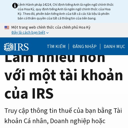
Home
Skip
Lệnh Hành pháp 14224, Chỉ định tiếng Anh là ngôn ngữ chính thức
của Hoa Kỳ, quy định tiếng Anh là ngôn ngữ chính thức của Hoa
to
Page
Kỳ. Theo đó, phiên bản tiếng Anh của tất cả các tài liệu là phiên
main
bản có thẩm quyền của tất cả thông tin của liên bang.
content
Một trang web chính thức của chính phủ Hoa Kỳ
Đây là cách bạn biết
TÌM KIẾM
ĐĂNG NHẬP
DANH MỤC
Làm nhiều hơn
với một tài khoản
của IRS
Truy cập thông tin thuế của bạn bằng Tài
khoản Cá nhân, Doanh nghiệp hoặc