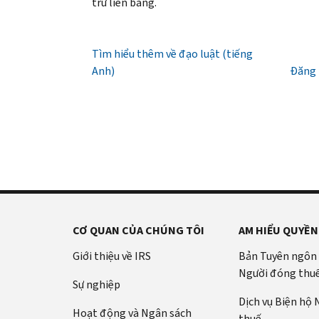
giờ
trừ liên bang.
(tiếng
PIN
là
sáng
Anh)
.
IRS
Mã
đến
(tiếng
Giới
IP
Tìm hiểu thêm về đạo luật (tiếng
7
Anh)
thiệu
PIN
Anh)
giờ
Đăng 
về
là
tối,
bản
một
giờ
ghi
số
địa
gồm
phương.
sáu
Hoa
chữ
Kỳ:
số
800-
giúp
829-
ngăn
CƠ QUAN CỦA CHÚNG TÔI
AM HIỂU QUYỀN
1040
chặn
TTY/TDD:
người
Giới thiệu về IRS
Bản Tuyên ngôn
800-
khác
Người đóng thu
829-
Sự nghiệp
khai
4059
Dịch vụ Biện hộ
thuế
Hoạt động và Ngân sách
Quốc
thuế