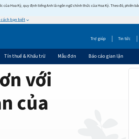
c của Hoa Kỳ, quy định tiếng Anh là ngôn ngữ chính thức của Hoa Kỳ. Theo đó, phiên bản 
 cách bạn biết
Trợ giúp
Tin tức
Tín thuế & Khấu trừ
Mẫu đơn
Báo cáo gian lận
ơn với
ản của