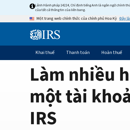
Home
Skip
Lệnh Hành pháp 14224, Chỉ định tiếng Anh là ngôn ngữ chính thứ
to
của tất cả thông tin của liên bang.
Page
main
Đây là
Một trang web chính thức của chính phủ Hoa Kỳ
content
Information
Menu
Khai thuế
Thanh toán
Hoàn thuế
Điều
hướng
Làm nhiều h
chính
một tài kho
IRS