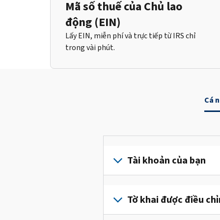
Mã số thuế của Chủ lao
động (EIN)
Lấy EIN, miễn phí và trực tiếp từ IRS chỉ
trong vài phút.
Cá 
Tài khoản của bạn
Đăng
nhập
Tờ khai được điều ch
hoặc