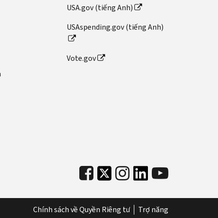
USA.gov (tiếng Anh)
USAspending.gov (tiếng Anh)
Vote.gov
n
Chính sách về Quyền Riêng tư
Trợ năng