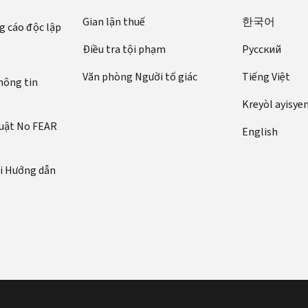
Gian lận thuế
한국어
 cáo độc lập
Điều tra tội phạm
Pусский
Văn phòng Người tố giác
Tiếng Việt
hông tin
Kreyòl ayisye
luật No FEAR
English
ới Hướng dẫn