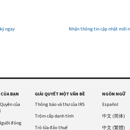
ký ngay
Nhận thông tin cập nhật mới 
 CỦA BẠN
GIẢI QUYẾT MỘT VẤN ĐỀ
NGÔN NGỮ
 Quyền của
Thông báo và thư của IRS
Español
ế
Trộm cắp danh tính
中文 (简体)
 Người đóng
Trò lừa đảo thuế
中文 (繁體)