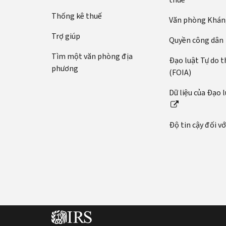
bằng
tế:
số
Thống kê thuế
Văn phòng Kháng
Gọi
An
điện
Trợ giúp
sinh
Quyền công dân
hoặc
Xã
Tìm một văn phòng địa
trò
Đạo luật Tự do t
hội
phương
chuyện
(FOIA)
(SSN)
trực
hoặc
Dữ liệu của Đạo 
tiếp
mã
(tiếng
số
Anh)
thuế
Độ tin cậy đối v
cá
Trước
nhân
khi
(ITIN)
bạn
gọi
của
bạn.
Có
Chỉ
thông
bạn
tin
và
này