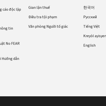
Gian lận thuế
한국어
 cáo độc lập
Điều tra tội phạm
Pусский
Văn phòng Người tố giác
Tiếng Việt
hông tin
Kreyòl ayisye
luật No FEAR
English
ới Hướng dẫn