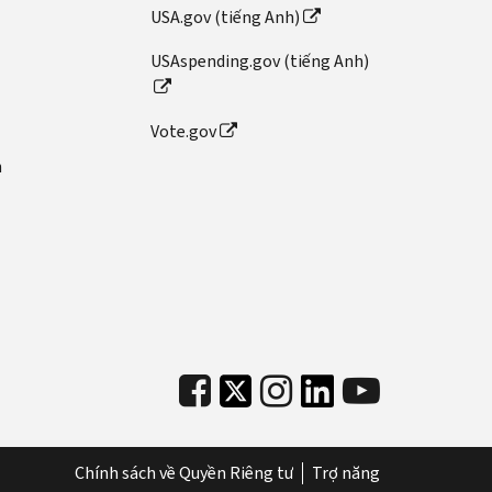
USA.gov (tiếng Anh)
USAspending.gov (tiếng Anh)
Vote.gov
n
Chính sách về Quyền Riêng tư
Trợ năng