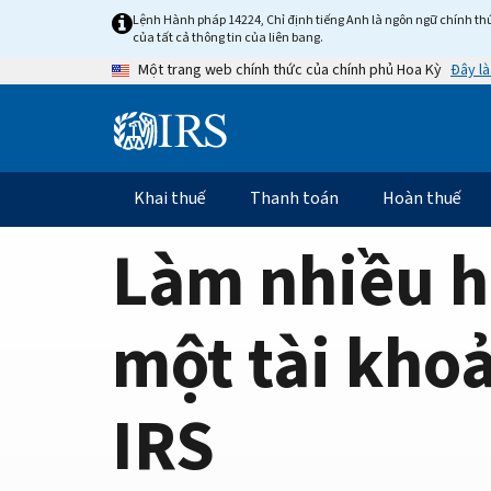
Home
Skip
Lệnh Hành pháp 14224, Chỉ định tiếng Anh là ngôn ngữ chính thứ
to
của tất cả thông tin của liên bang.
Page
main
Đây là
Một trang web chính thức của chính phủ Hoa Kỳ
content
Information
Menu
Khai thuế
Thanh toán
Hoàn thuế
Điều
hướng
Làm nhiều h
chính
một tài kho
IRS