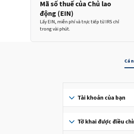
Mã số thuế của Chủ lao
động (EIN)
Lấy EIN, miễn phí và trực tiếp từ IRS chỉ
trong vài phút.
Cá 
Tài khoản của bạn
Đăng
nhập
Tờ khai được điều ch
hoặc