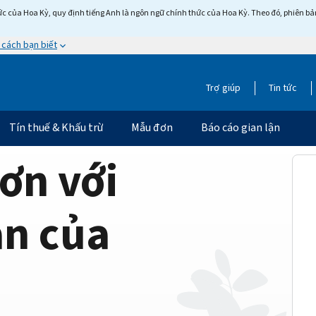
c của Hoa Kỳ, quy định tiếng Anh là ngôn ngữ chính thức của Hoa Kỳ. Theo đó, phiên bản 
 cách bạn biết
Trợ giúp
Tin tức
Tín thuế & Khấu trừ
Mẫu đơn
Báo cáo gian lận
ơn với
ản của