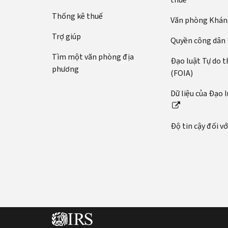
bằng
tế:
số
Thống kê thuế
Văn phòng Kháng
Gọi
An
điện
Trợ giúp
sinh
Quyền công dân
hoặc
Xã
Tìm một văn phòng địa
trò
Đạo luật Tự do t
hội
phương
chuyện
(FOIA)
(SSN)
trực
hoặc
Dữ liệu của Đạo 
tiếp
mã
(tiếng
số
Anh)
thuế
Độ tin cậy đối v
cá
Trước
nhân
khi
(ITIN)
bạn
gọi
của
bạn.
Có
Chỉ
thông
bạn
tin
và
này