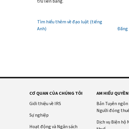
giờ
trừ liên bang.
(tiếng
PIN
là
sáng
Anh)
.
IRS
Mã
đến
(tiếng
Giới
IP
Tìm hiểu thêm về đạo luật (tiếng
7
Anh)
thiệu
PIN
Anh)
giờ
Đăng 
về
là
tối,
bản
một
giờ
ghi
số
địa
gồm
phương.
sáu
Hoa
chữ
Kỳ:
số
800-
giúp
829-
ngăn
CƠ QUAN CỦA CHÚNG TÔI
AM HIỂU QUYỀN
1040
chặn
TTY/TDD:
người
Giới thiệu về IRS
Bản Tuyên ngôn
800-
khác
Người đóng thu
829-
Sự nghiệp
khai
4059
Dịch vụ Biện hộ
thuế
Hoạt động và Ngân sách
Quốc
thuế