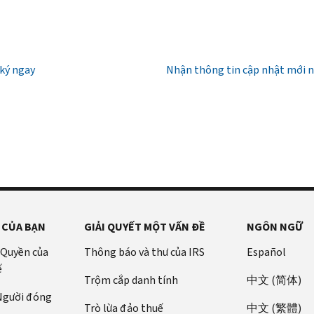
ký ngay
Nhận thông tin cập nhật mới 
 CỦA BẠN
GIẢI QUYẾT MỘT VẤN ĐỀ
NGÔN NGỮ
 Quyền của
Thông báo và thư của IRS
Español
ế
Trộm cắp danh tính
中文 (简体)
 Người đóng
Trò lừa đảo thuế
中文 (繁體)