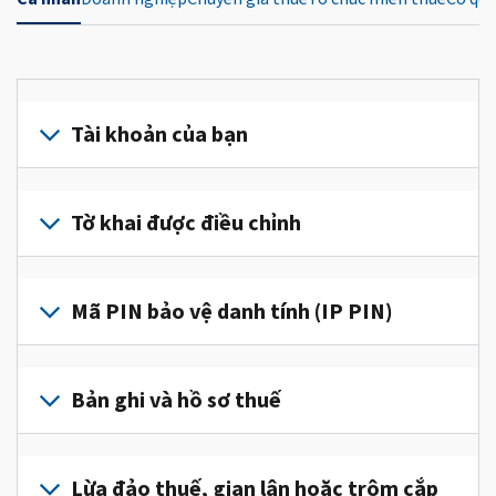
Tài khoản của bạn
Đăng
nhập
Tờ khai được điều chỉnh
hoặc
tạo
Nộp
tài
tờ
Mã PIN bảo vệ danh tính (IP PIN)
khoản
khai
(tiếng
được
Để
Anh)
điều
lấy
Bản ghi và hồ sơ thuế
để
chỉnh
IP
truy
để
PIN,
cập
Để
sửa
đăng
và
xem
Lừa đảo thuế, gian lận hoặc trộm cắp
một