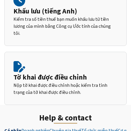
Khấu lưu (tiếng Anh)
Kiểm tra số tiền thuế bạn muốn khấu lưu từ tiền
lương của mình bằng Công cụ Ước tính của chúng
tôi.
Tờ khai được điều chỉnh
Nộp tờ khai được điều chỉnh hoặc kiểm tra tình
trạng của tờ khai được điều chỉnh.
Help & contact
Cá nhân
Doanh nghiệp
Chuyên gia thuế
Tổ chức miễn thuế
Cơ qua