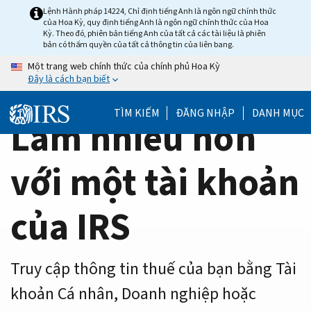
Home
Skip
Lệnh Hành pháp 14224, Chỉ định tiếng Anh là ngôn ngữ chính thức
của Hoa Kỳ, quy định tiếng Anh là ngôn ngữ chính thức của Hoa
to
Page
Kỳ. Theo đó, phiên bản tiếng Anh của tất cả các tài liệu là phiên
main
bản có thẩm quyền của tất cả thông tin của liên bang.
content
Một trang web chính thức của chính phủ Hoa Kỳ
Đây là cách bạn biết
TÌM KIẾM
ĐĂNG NHẬP
DANH MỤC
Làm nhiều hơn
với một tài khoản
của IRS
Truy cập thông tin thuế của bạn bằng Tài
khoản Cá nhân, Doanh nghiệp hoặc