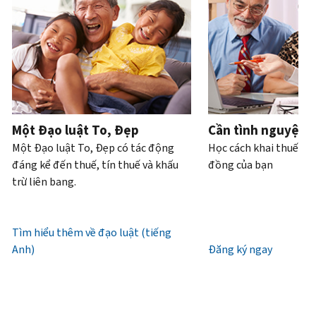
Bạn
hoặc
của
bạn
trực
tiếp.
cũng
trộm
bạn
có
tiếp
.
có
cắp
thể
Điện
thể
danh
Truy
làm
thoại
yêu
tính.
xuất
với
cầu
hoặc
Chúng
tài
Làm
bản
xin
tôi
khoản
thế
ghi
cấp
làm
Một Đạo luật To, Đẹp
Cần tình nguyện 
nào
bằng
lại
việc
Một Đạo luật To, Đẹp có tác động
Học cách khai thuế và
để
thư
IP
từ
đáng kể đến thuế, tín thuế và khấu
đồng của bạn
biết
(tiếng
PIN
7
trừ liên bang.
đó
Anh)
.
giờ
là
Mã
sáng
Giới
IRS
IP
đến
Tìm hiểu thêm về đạo luật (tiếng
thiệu
(tiếng
PIN
7
Anh)
về
Đăng ký ngay
Anh)
là
giờ
bản
một
tối,
ghi
số
giờ
gồm
địa