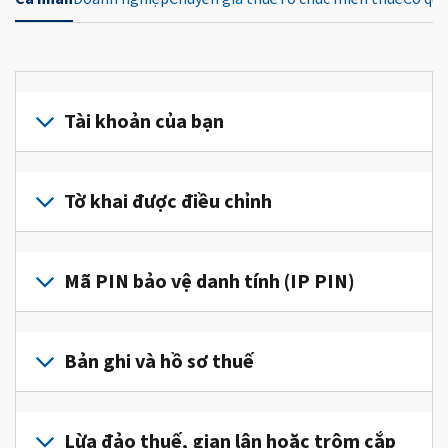
Tài khoản của bạn
Đăng
nhập
Tờ khai được điều chỉnh
hoặc
tạo
Nộp
tài
tờ
Mã PIN bảo vệ danh tính (IP PIN)
khoản
khai
(tiếng
được
Để
Anh)
điều
lấy
Bản ghi và hồ sơ thuế
để
chỉnh
IP
truy
để
PIN,
cập
Để
sửa
đăng
và
xem
Lừa đảo thuế, gian lận hoặc trộm cắp
một