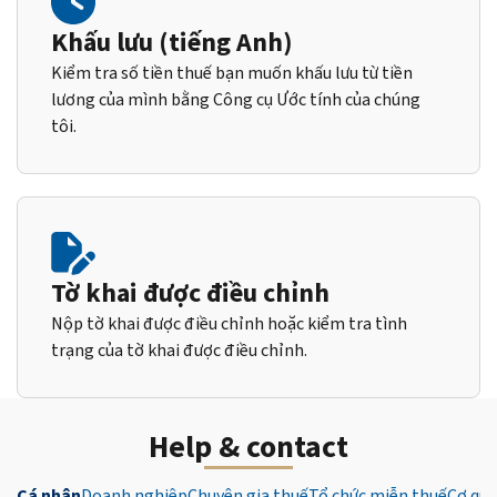
Khấu lưu (tiếng Anh)
Kiểm tra số tiền thuế bạn muốn khấu lưu từ tiền
lương của mình bằng Công cụ Ước tính của chúng
tôi.
Tờ khai được điều chỉnh
Nộp tờ khai được điều chỉnh hoặc kiểm tra tình
trạng của tờ khai được điều chỉnh.
Help & contact
Cá nhân
Doanh nghiệp
Chuyên gia thuế
Tổ chức miễn thuế
Cơ qua