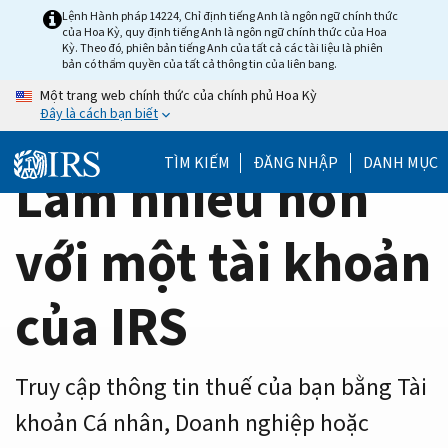
Home
Skip
Lệnh Hành pháp 14224, Chỉ định tiếng Anh là ngôn ngữ chính thức
của Hoa Kỳ, quy định tiếng Anh là ngôn ngữ chính thức của Hoa
to
Page
Kỳ. Theo đó, phiên bản tiếng Anh của tất cả các tài liệu là phiên
main
bản có thẩm quyền của tất cả thông tin của liên bang.
content
Một trang web chính thức của chính phủ Hoa Kỳ
Đây là cách bạn biết
TÌM KIẾM
ĐĂNG NHẬP
DANH MỤC
Làm nhiều hơn
với một tài khoản
của IRS
Truy cập thông tin thuế của bạn bằng Tài
khoản Cá nhân, Doanh nghiệp hoặc