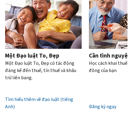
Bạn
hoặc
của
bạn
trực
tiếp.
cũng
trộm
bạn
có
tiếp
.
có
cắp
thể
Điện
thể
danh
Truy
làm
thoại
yêu
tính.
xuất
với
cầu
hoặc
Chúng
tài
Làm
bản
xin
tôi
khoản
thế
ghi
cấp
làm
Một Đạo luật To, Đẹp
Cần tình nguyện 
nào
bằng
lại
việc
Một Đạo luật To, Đẹp có tác động
Học cách khai thuế và
để
thư
IP
từ
đáng kể đến thuế, tín thuế và khấu
đồng của bạn
biết
(tiếng
PIN
7
trừ liên bang.
đó
Anh)
.
giờ
là
Mã
sáng
Giới
IRS
IP
đến
Tìm hiểu thêm về đạo luật (tiếng
thiệu
(tiếng
PIN
7
Anh)
về
Đăng ký ngay
Anh)
là
giờ
bản
một
tối,
ghi
số
giờ
gồm
địa