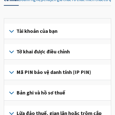
Tài khoản của bạn
Đăng
nhập
Tờ khai được điều chỉnh
hoặc
tạo
Nộp
tài
tờ
Mã PIN bảo vệ danh tính (IP PIN)
khoản
khai
(tiếng
được
Để
Anh)
điều
lấy
Bản ghi và hồ sơ thuế
để
chỉnh
IP
truy
để
PIN,
cập
Để
sửa
đăng
và
xem
Lừa đảo thuế, gian lận hoặc trộm cắp
một