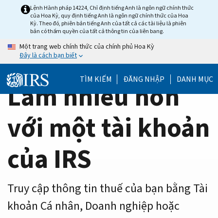
Home
Skip
Lệnh Hành pháp 14224, Chỉ định tiếng Anh là ngôn ngữ chính thức
của Hoa Kỳ, quy định tiếng Anh là ngôn ngữ chính thức của Hoa
to
Page
Kỳ. Theo đó, phiên bản tiếng Anh của tất cả các tài liệu là phiên
main
bản có thẩm quyền của tất cả thông tin của liên bang.
content
Một trang web chính thức của chính phủ Hoa Kỳ
Đây là cách bạn biết
TÌM KIẾM
ĐĂNG NHẬP
DANH MỤC
Làm nhiều hơn
với một tài khoản
của IRS
Truy cập thông tin thuế của bạn bằng Tài
khoản Cá nhân, Doanh nghiệp hoặc