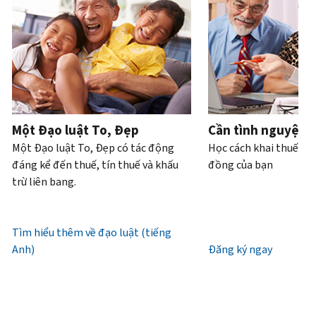
Bạn
hoặc
của
bạn
trực
tiếp.
cũng
trộm
bạn
có
tiếp
.
có
cắp
thể
Điện
thể
danh
Truy
làm
thoại
yêu
tính.
xuất
với
cầu
hoặc
Chúng
tài
Làm
bản
xin
tôi
khoản
thế
ghi
cấp
làm
Một Đạo luật To, Đẹp
Cần tình nguyện 
nào
bằng
lại
việc
Một Đạo luật To, Đẹp có tác động
Học cách khai thuế và
để
thư
IP
từ
đáng kể đến thuế, tín thuế và khấu
đồng của bạn
biết
(tiếng
PIN
7
trừ liên bang.
đó
Anh)
.
giờ
là
Mã
sáng
Giới
IRS
IP
đến
Tìm hiểu thêm về đạo luật (tiếng
thiệu
(tiếng
PIN
7
Anh)
về
Đăng ký ngay
Anh)
là
giờ
bản
một
tối,
ghi
số
giờ
gồm
địa