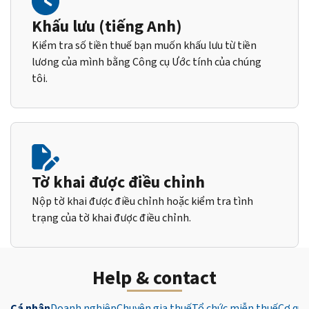
Khấu lưu (tiếng Anh)
Kiểm tra số tiền thuế bạn muốn khấu lưu từ tiền
lương của mình bằng Công cụ Ước tính của chúng
tôi.
Tờ khai được điều chỉnh
Nộp tờ khai được điều chỉnh hoặc kiểm tra tình
trạng của tờ khai được điều chỉnh.
Help & contact
Cá nhân
Doanh nghiệp
Chuyên gia thuế
Tổ chức miễn thuế
Cơ qua